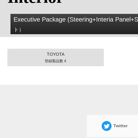
Executive Package (Steering+Interia Panel+S
ト）
TOYOTA
登録製品数 4
Twitter