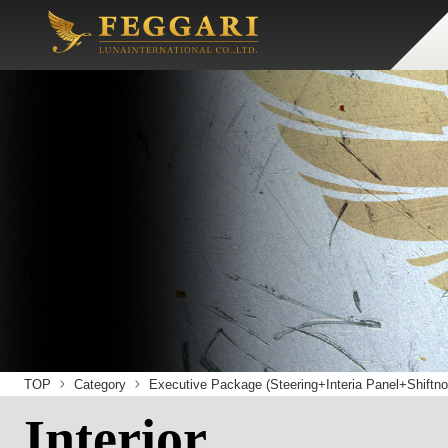
TOP
Category
Executive Package (Steering+Interia Panel+Shiftn
Interior