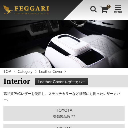
0
MENU
TOP
Category
Leather Cover
Interior
Leather Cover
レザーカバー
高品質PVCレザーを使用し、ステッチカラーなど細部にも拘ったレザーカバ
ー。
TOYOTA
登録製品数 77