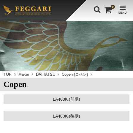
0
MENU
TOP
Maker
DAIHATSU
Copen (コペン)
Copen
LA400K (前期)
LA400K (後期)