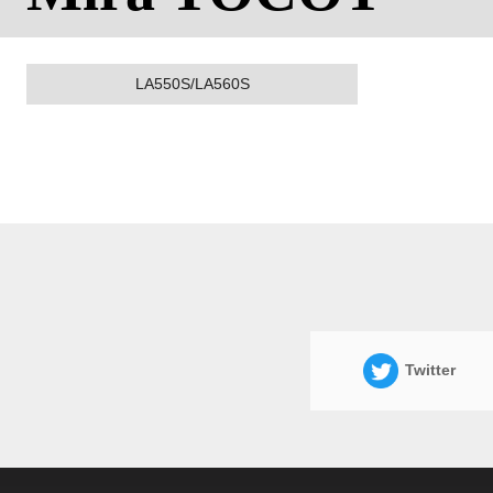
LA550S/LA560S
Twitter