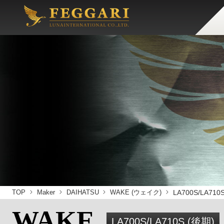
TOP
Maker
DAIHATSU
WAKE (ウェイク)
LA700S/LA710
WAKE
LA700S/LA710S (後期)