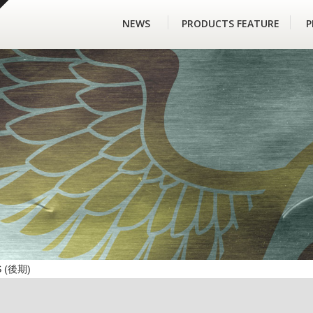
NEWS
PRODUCTS FEATURE
P
S (後期)