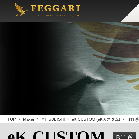
TOP
Maker
MITSUBISHI
eK CUSTOM (eKカスタム)
B11
eK CUSTOM
B11系