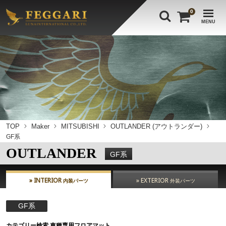
0
MENU
TOP
Maker
MITSUBISHI
OUTLANDER (アウトランダー)
GF系
OUTLANDER
GF系
» INTERIOR
» EXTERIOR
内装パーツ
外装パーツ
GF系
カテゴリー検索 車種専用フロアマット