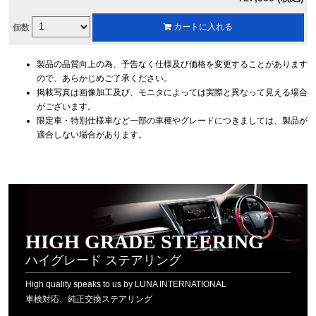
個数
カートに入れる
製品の品質向上の為、予告なく仕様及び価格を変更することがあります
ので、あらかじめご了承ください。
掲載写真は画像加工及び、モニタによっては実際と異なって見える場合
がございます。
限定車・特別仕様車など一部の車種やグレードにつきましては、製品が
適合しない場合があります。
HIGH GRADE STEERING
ハイグレード ステアリング
High quality speaks to us by LUNA INTERNATIONAL
車検対応、純正交換ステアリング