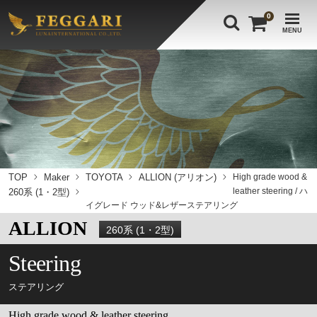
0
MENU
TOP
Maker
TOYOTA
ALLION (アリオン)
High grade wood &
leather steering / ハ
260系 (1・2型)
イグレード ウッド&レザーステアリング
ALLION
260系 (1・2型)
Steering
ステアリング
High grade wood & leather steering