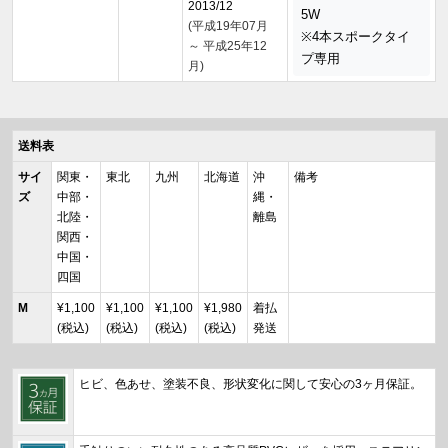
2013/12
5W
(平成19年07月
※4本スポークタイ
～ 平成25年12
プ専用
月)
送料表
サイ
関東・
東北
九州
北海道
沖
備考
ズ
中部・
縄・
北陸・
離島
関西・
中国・
四国
M
¥1,100
¥1,100
¥1,100
¥1,980
着払
(税込)
(税込)
(税込)
(税込)
発送
ヒビ、色あせ、塗装不良、形状変化に関して安心の3ヶ月保証。