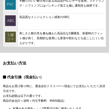
手触りのいい耐久性のある高品質PVCレザーを採用。ステアリン
グ・シフトノブにはパンチング加工も施し通気性も抜群です。
高品質なインジェクション成形のABS。
美しさと耐久性を兼ね備えた高品位な5層構造。装着時のフィッ
ト感が高く、長期的な使用にも変形や割れなども起こしにくい仕
上がりです。
お支払い方法
代金引換（現金払い）
商品をお受け取り時に、運送会社ドライバーへ現金にてお支払いいただく決済
方法です。
お支払総額は以下の通りです。
商品代金合計＋送料＋代引手数料 ¥660(税込)
在庫がある場合・・・3営業日以内に発送いたします。