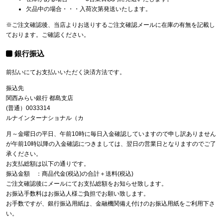
欠品中の場合・・・入荷次第発送いたします。
※ご注文確認後、当店よりお送りするご注文確認メールに在庫の有無を記載し
ております。ご確認ください。
銀行振込
前払いにてお支払いいただく決済方法です。
振込先
関西みらい銀行 都島支店
(普通）0033314
ルナインターナショナル（カ
月～金曜日の平日、午前10時に毎日入金確認していますので申し訳ありません
が午前10時以降の入金確認につきましては、翌日の営業日となりますのでご了
承ください。
お支払総額は以下の通りです。
振込金額 ：商品代金(税込)の合計＋送料(税込)
ご注文確認後にメールにてお支払総額をお知らせ致します。
お振込手数料はお振込人様ご負担でお願い致します。
お手数ですが、銀行振込用紙は、金融機関備え付けのお振込用紙をご利用下さ
い。