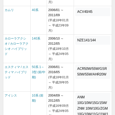
月)
カムリ
40系
2006/01 ～
ACV40/45
2011/09
(平成18年01月
～ 平成23年09
月)
カローラアクシ
140系
2006/10 ～
NZE141/144
オ / カローラアク
2012/05
シオ ハイブリッ
(平成18年10月
ド
～ 平成24年05
月)
エスティマ / エス
50系 1～
2006/01 ～
ACR50W/55W/GSR
ティマ ハイブリ
3型 (前/中
2016/05
50W/55W/AHR20W
ッド
期)
(平成18年01月
～ 平成28年05
月)
アイシス
10系 (前
2004/09 ～
ANM
期)
2012/05
10G/10W/15G/15W/
(平成16年09月
ZNM 10W/10G/ZGM
～ 平成24年05
10G/10W/11G/11W/1