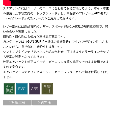
ステアリングにはユーザーのニーズに合わせてお選び頂けるよう、本革・本杢
を使用した本物志向の「トップグレード」と、高品質PVCレザーとABSモデル
「ハイグレード」の2シリーズをご用意しております。
レザー部分には高品質PVCレザー、スポーク部分はABSに5層構造塗装で、深
い色合いを実現しました。
耐熱性・耐久性にも優れた車検対応商品です。
ガングリップは（GUN GURIP＝拳銃の握る部分）ですのでデザイン性もさる
ことながら、握り心地、操舵性も抜群です。
シフトノブやインテリアパネルと組み合わせて頂けるようカラーラインナップ
も豊富な設定となっております。
純正エアバッグや純正スイッチ、ガーニッシュ等を純正をそのまま使用できま
すので安心です。
エアバック・ステアリングスイッチ・ガーニッシュ・カバー類は付属しており
ません。
対応車種
送料表