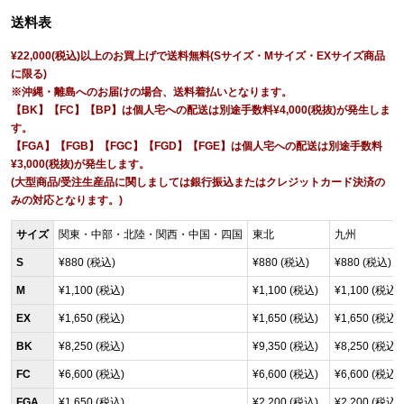
送料表
¥22,000(税込)以上のお買上げで送料無料(Sサイズ・Mサイズ・EXサイズ商品
に限る)
※沖縄・離島へのお届けの場合、送料着払いとなります。
【BK】【FC】【BP】は個人宅への配送は別途手数料¥4,000(税抜)が発生しま
す。
【FGA】【FGB】【FGC】【FGD】【FGE】は個人宅への配送は別途手数料
¥3,000(税抜)が発生します。
(大型商品/受注生産品に関しましては銀行振込またはクレジットカード決済の
みの対応となります。)
サイズ
関東・中部・北陸・関西・中国・四国
東北
九州
S
¥880 (税込)
¥880 (税込)
¥880 (税込)
M
¥1,100 (税込)
¥1,100 (税込)
¥1,100 (税込)
EX
¥1,650 (税込)
¥1,650 (税込)
¥1,650 (税込)
BK
¥8,250 (税込)
¥9,350 (税込)
¥8,250 (税込)
FC
¥6,600 (税込)
¥6,600 (税込)
¥6,600 (税込)
FGA
¥1,650 (税込)
¥2,200 (税込)
¥2,200 (税込)