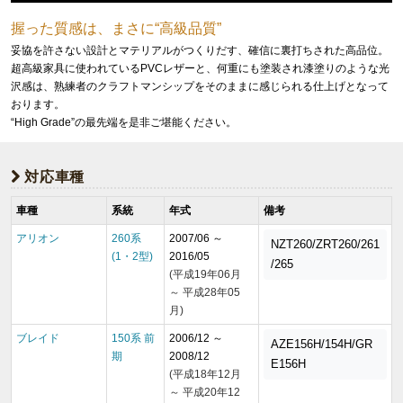
握った質感は、まさに“高級品質”
妥協を許さない設計とマテリアルがつくりだす、確信に裏打ちされた高品位。
超高級家具に使われているPVCレザーと、何重にも塗装され漆塗りのような光
沢感は、熟練者のクラフトマンシップをそのままに感じられる仕上げとなって
おります。
“High Grade”の最先端を是非ご堪能ください。
対応車種
車種
系統
年式
備考
アリオン
260系
2007/06 ～
NZT260/ZRT260/261
(1・2型)
2016/05
/265
(平成19年06月
～ 平成28年05
月)
ブレイド
150系 前
2006/12 ～
AZE156H/154H/GR
期
2008/12
E156H
(平成18年12月
～ 平成20年12