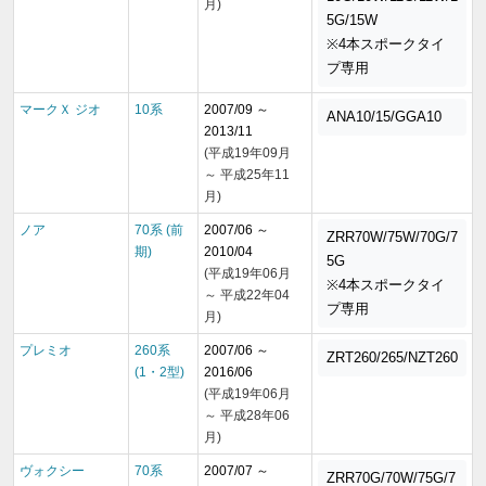
月)
5G/15W
※4本スポークタイ
プ専用
マークＸ ジオ
10系
2007/09 ～
ANA10/15/GGA10
2013/11
(平成19年09月
～ 平成25年11
月)
ノア
70系 (前
2007/06 ～
ZRR70W/75W/70G/7
期)
2010/04
5G
(平成19年06月
※4本スポークタイ
～ 平成22年04
プ専用
月)
プレミオ
260系
2007/06 ～
ZRT260/265/NZT260
(1・2型)
2016/06
(平成19年06月
～ 平成28年06
月)
ヴォクシー
70系
2007/07 ～
ZRR70G/70W/75G/7