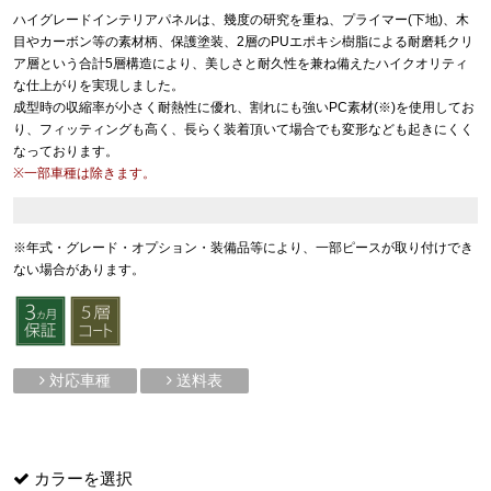
ハイグレードインテリアパネルは、幾度の研究を重ね、プライマー(下地)、木
目やカーボン等の素材柄、保護塗装、2層のPUエポキシ樹脂による耐磨耗クリ
ア層という合計5層構造により、美しさと耐久性を兼ね備えたハイクオリティ
な仕上がりを実現しました。
成型時の収縮率が小さく耐熱性に優れ、割れにも強いPC素材(※)を使用してお
り、フィッティングも高く、長らく装着頂いて場合でも変形なども起きにくく
なっております。
※一部車種は除きます。
※年式・グレード・オプション・装備品等により、一部ピースが取り付けでき
ない場合があります。
対応車種
送料表
カラーを選択