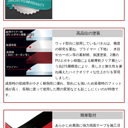
高品位の塗装
ウッド部分に採用しているパネルは、幾度
の研究を重ね、プライマー（下地）、木目
やカーボン等の素材柄、保護塗装、2層の
PUエポキシ樹脂による耐摩耗クリア層とい
う合計5層構造により、美しさと耐久性を兼
ね備えたハイクオリティな仕上がりを実現
しました。
成形時の収縮率が小さく耐熱性に優れ、割れにも強いため装着時のフィット
感が高く、長期に渡って使用した際の変形なども起こしにくいのが特徴で
す。
簡単取付
あらかじめ裏面に強力両面テープを施工済