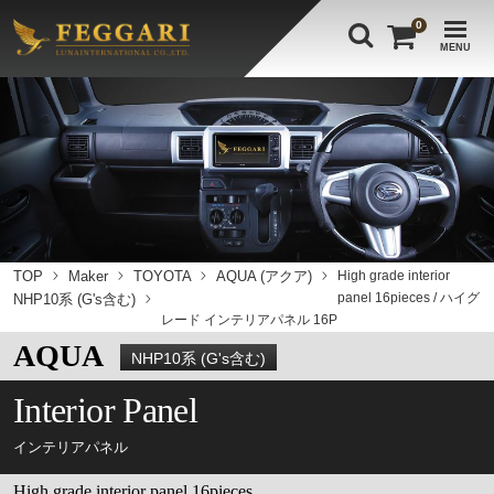
0
MENU
TOP
Maker
TOYOTA
AQUA (アクア)
High grade interior
panel 16pieces / ハイグ
NHP10系 (G's含む)
レード インテリアパネル 16P
AQUA
NHP10系 (G's含む)
Interior Panel
インテリアパネル
High grade interior panel 16pieces