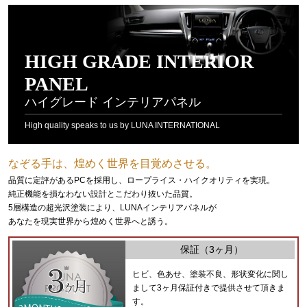
HIGH GRADE INTERIOR
PANEL
ハイグレード インテリアパネル
High quality speaks to us by LUNA INTERNATIONAL
なぞる手は、煌めく世界を目覚めさせる。
品質に定評があるPCを採用し、ロープライス・ハイクオリティを実現。
純正機能を損なわない設計とこだわり抜いた品質。
5層構造の超光沢塗装により、LUNAインテリアパネルが
あなたを現実世界から煌めく世界へと誘う。
保証（3ヶ月）
ヒビ、色あせ、塗装不良、形状変化に関し
まして3ヶ月保証付きで提供させて頂きま
す。