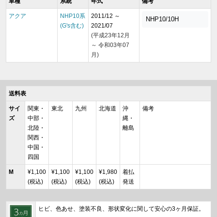
車種
系統
年式
備考
アクア
NHP10系
2011/12 ～
NHP10/10H
(G's含む)
2021/07
(平成23年12月
～ 令和03年07
月)
送料表
サイ
関東・
東北
九州
北海道
沖
備考
ズ
中部・
縄・
北陸・
離島
関西・
中国・
四国
M
¥1,100
¥1,100
¥1,100
¥1,980
着払
(税込)
(税込)
(税込)
(税込)
発送
ヒビ、色あせ、塗装不良、形状変化に関して安心の3ヶ月保証。