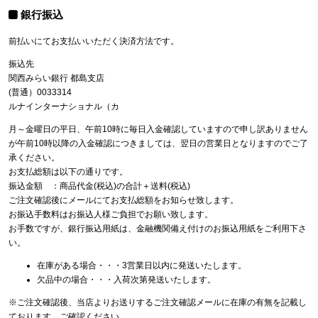
銀行振込
前払いにてお支払いいただく決済方法です。
振込先
関西みらい銀行 都島支店
(普通）0033314
ルナインターナショナル（カ
月～金曜日の平日、午前10時に毎日入金確認していますので申し訳ありません
が午前10時以降の入金確認につきましては、翌日の営業日となりますのでご了
承ください。
お支払総額は以下の通りです。
振込金額 ：商品代金(税込)の合計＋送料(税込)
ご注文確認後にメールにてお支払総額をお知らせ致します。
お振込手数料はお振込人様ご負担でお願い致します。
お手数ですが、銀行振込用紙は、金融機関備え付けのお振込用紙をご利用下さ
い。
在庫がある場合・・・3営業日以内に発送いたします。
欠品中の場合・・・入荷次第発送いたします。
※ご注文確認後、当店よりお送りするご注文確認メールに在庫の有無を記載し
ております。ご確認ください。