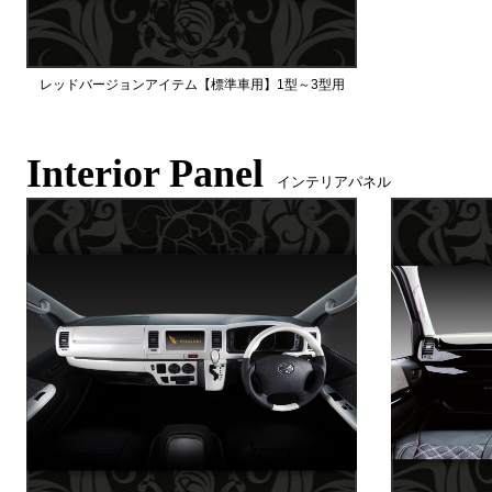
レッドバージョンアイテム【標準車用】1型～3型用
Interior Panel
インテリアパネル