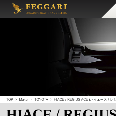
TOP
Maker
TOYOTA
HIACE / REGIUS ACE (ハイエース /
HIACE / REGIU