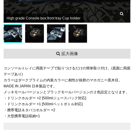
High grade Console box front tray Cup holder
拡大画像
コンソールトレイに両面テープで貼りつけるだけの簡単取り付け。(底面に両面
テープあり)
カラーはダークプライムの内装カラーに相性が抜群のマホガニー黒木目。
MADE IN JAPAN 日本製品です。
メッキモールバージョンとブラックモールバージョンの２色設定となります。
・ドリンクホルダー ×2 [500mlジュースパック対応]
・ドリンクホルダー ×1 [500mlペットボトル対応]
・携帯電話＆タバコホルダー ×2
・大型携帯電話収納×1