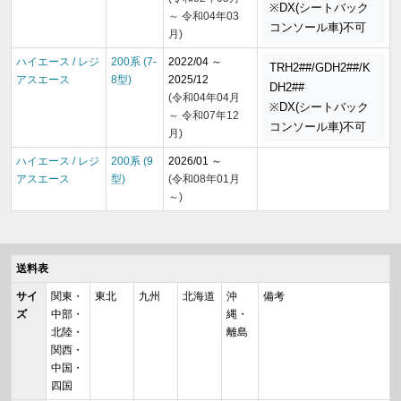
※DX(シートバック
～ 令和04年03
コンソール車)不可
月)
ハイエース / レジ
200系 (7-
2022/04 ～
TRH2##/GDH2##/K
アスエース
8型)
2025/12
DH2##
(令和04年04月
※DX(シートバック
～ 令和07年12
コンソール車)不可
月)
ハイエース / レジ
200系 (9
2026/01 ～
アスエース
型)
(令和08年01月
～)
送料表
サイ
関東・
東北
九州
北海道
沖
備考
ズ
中部・
縄・
北陸・
離島
関西・
中国・
四国