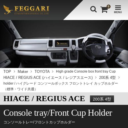
0
MENU
TOP
Maker
TOYOTA
High grade Console box front tray Cup
HIACE / REGIUS ACE (ハイエース / レジアスエース)
200系 4型
holder / ハイグレード コンソールボックス フロントトレイ カップホルダー
（標準・ワイド共通）
HIACE / REGIUS ACE
200系 4型
Console tray/Front Cup Holder
コンソールトレー/フロントカップホルダー