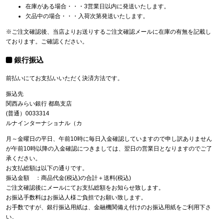
在庫がある場合・・・3営業日以内に発送いたします。
欠品中の場合・・・入荷次第発送いたします。
※ご注文確認後、当店よりお送りするご注文確認メールに在庫の有無を記載し
ております。ご確認ください。
銀行振込
前払いにてお支払いいただく決済方法です。
振込先
関西みらい銀行 都島支店
(普通）0033314
ルナインターナショナル（カ
月～金曜日の平日、午前10時に毎日入金確認していますので申し訳ありません
が午前10時以降の入金確認につきましては、翌日の営業日となりますのでご了
承ください。
お支払総額は以下の通りです。
振込金額 ：商品代金(税込)の合計＋送料(税込)
ご注文確認後にメールにてお支払総額をお知らせ致します。
お振込手数料はお振込人様ご負担でお願い致します。
お手数ですが、銀行振込用紙は、金融機関備え付けのお振込用紙をご利用下さ
い。