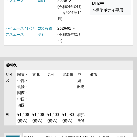
アスエース
8型)
2025/12
DH2##
(令和04年04月
※標準ボディ専用
～ 令和07年12
月)
ハイエース / レジ
200系 (9
2026/01 ～
アスエース
型)
(令和08年01月
～)
送料表
サイ
関東・
東北
九州
北海道
沖
備考
ズ
中部・
縄・
北陸・
離島
関西・
中国・
四国
M
¥1,100
¥1,100
¥1,100
¥1,980
着払
(税込)
(税込)
(税込)
(税込)
発送