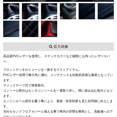
拡大画像
高品質PVCレザーを使用し、ステッチカラーなど細部にも拘ったレザーカバ
ー。
フロントデッキのイメージを一新するマストアイテム。
PVCレザー採用で耐久性に優れ、メンテナンスも比較的容易な素材となってい
ます。
マジックテープ式で簡単取付。
コンソール部分はセンタコンソールを一度取り外し、間に挟み込む取付となり
ます。
エンジンルーム部分を覆う事により、遮熱・防音効果も見た目同様に向上しま
す。
当社セカンドフロアカバーと揃える事で車内の空間を整然とし、高級感へのア
クセントになります。