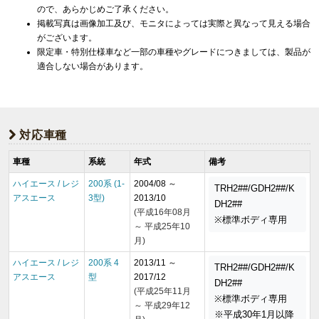
ので、あらかじめご了承ください。
掲載写真は画像加工及び、モニタによっては実際と異なって見える場合
がございます。
限定車・特別仕様車など一部の車種やグレードにつきましては、製品が
適合しない場合があります。
対応車種
車種
系統
年式
備考
ハイエース / レジ
200系 (1-
2004/08 ～
TRH2##/GDH2##/K
アスエース
3型)
2013/10
DH2##
(平成16年08月
※標準ボディ専用
～ 平成25年10
月)
ハイエース / レジ
200系 4
2013/11 ～
TRH2##/GDH2##/K
アスエース
型
2017/12
DH2##
(平成25年11月
※標準ボディ専用
～ 平成29年12
※平成30年1月以降