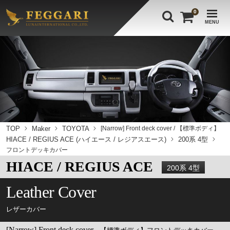
0
MENU
TOP
Maker
TOYOTA
[Narrow] Front deck cover / 【標準ボディ】
HIACE / REGIUS ACE (ハイエース / レジアスエース)
200系 4型
フロントデッキカバー
HIACE / REGIUS ACE
200系 4型
Leather Cover
レザーカバー
[Narrow] Front deck cover