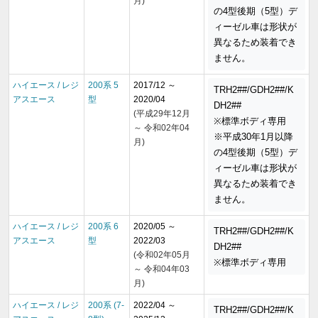
月)
の4型後期（5型）デ
ィーゼル車は形状が
異なるため装着でき
ません。
ハイエース / レジ
200系 5
2017/12 ～
TRH2##/GDH2##/K
アスエース
型
2020/04
DH2##
(平成29年12月
※標準ボディ専用
～ 令和02年04
※平成30年1月以降
月)
の4型後期（5型）デ
ィーゼル車は形状が
異なるため装着でき
ません。
ハイエース / レジ
200系 6
2020/05 ～
TRH2##/GDH2##/K
アスエース
型
2022/03
DH2##
(令和02年05月
※標準ボディ専用
～ 令和04年03
月)
ハイエース / レジ
200系 (7-
2022/04 ～
TRH2##/GDH2##/K