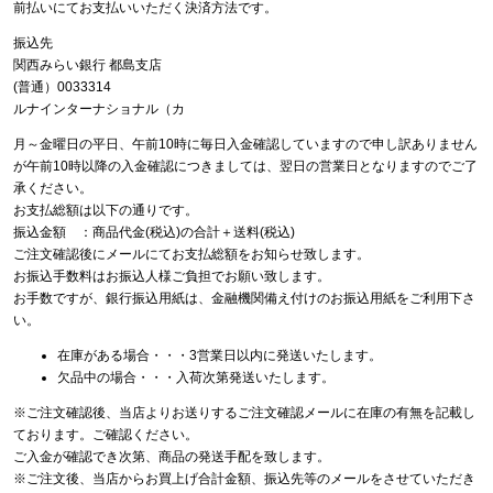
前払いにてお支払いいただく決済方法です。
振込先
関西みらい銀行 都島支店
(普通）0033314
ルナインターナショナル（カ
月～金曜日の平日、午前10時に毎日入金確認していますので申し訳ありません
が午前10時以降の入金確認につきましては、翌日の営業日となりますのでご了
承ください。
お支払総額は以下の通りです。
振込金額 ：商品代金(税込)の合計＋送料(税込)
ご注文確認後にメールにてお支払総額をお知らせ致します。
お振込手数料はお振込人様ご負担でお願い致します。
お手数ですが、銀行振込用紙は、金融機関備え付けのお振込用紙をご利用下さ
い。
在庫がある場合・・・3営業日以内に発送いたします。
欠品中の場合・・・入荷次第発送いたします。
※ご注文確認後、当店よりお送りするご注文確認メールに在庫の有無を記載し
ております。ご確認ください。
ご入金が確認でき次第、商品の発送手配を致します。
※ご注文後、当店からお買上げ合計金額、振込先等のメールをさせていただき