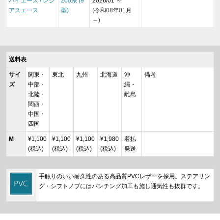
ハイエース / レジ
200系 (9
2026/01 ～
アスエース
型)
(令和08年01月
～)
送料表
サイ
関東・
東北
九州
北海道
沖
備考
ズ
中部・
縄・
北陸・
離島
関西・
中国・
四国
M
¥1,100
¥1,100
¥1,100
¥1,980
着払
(税込)
(税込)
(税込)
(税込)
発送
手触りのいい耐久性のある高品質PVCレザーを採用。ステアリン
グ・シフトノブにはパンチング加工も施し通気性も抜群です。