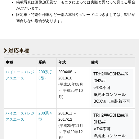
掲載写真は画像加工及び、モニタによっては実際と異なって見える場合
がございます。
限定車・特別仕様車など一部の車種やグレードにつきましては、製品が
適合しない場合があります。
対応車種
車種
系統
年式
備考
ハイエース / レジ
200系 (1-
2004/08 ～
TRH2##/GDH2##/K
アスエース
3型)
2013/10
DH2##
(平成16年08月
※DX不可
～ 平成25年10
※純正コンソール
月)
BOX無し車装着不可
ハイエース / レジ
200系 4
2013/11 ～
TRH2##/GDH2##/K
アスエース
型
2017/12
DH2##
(平成25年11月
※DX不可
～ 平成29年12
※純正コンソール
月)