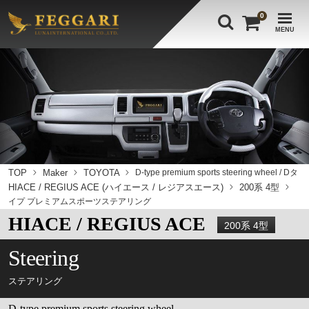
0
MENU
TOP
Maker
TOYOTA
D-type premium sports steering wheel / Dタ
HIACE / REGIUS ACE (ハイエース / レジアスエース)
200系 4型
イプ プレミアムスポーツステアリング
HIACE / REGIUS ACE
200系 4型
Steering
ステアリング
D-type premium sports steering wheel