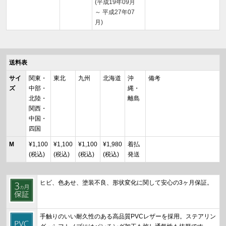
(平成19年09月
～ 平成27年07
月)
送料表
サイ
関東・
東北
九州
北海道
沖
備考
ズ
中部・
縄・
北陸・
離島
関西・
中国・
四国
M
¥1,100
¥1,100
¥1,100
¥1,980
着払
(税込)
(税込)
(税込)
(税込)
発送
ヒビ、色あせ、塗装不良、形状変化に関して安心の3ヶ月保証。
手触りのいい耐久性のある高品質PVCレザーを採用。ステアリン