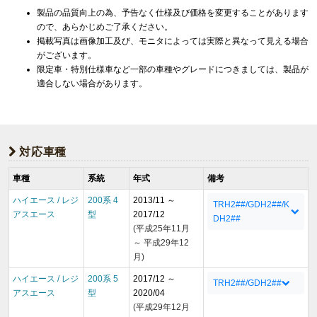
製品の品質向上の為、予告なく仕様及び価格を変更することがあります
ので、あらかじめご了承ください。
掲載写真は画像加工及び、モニタによっては実際と異なって見える場合
がございます。
限定車・特別仕様車など一部の車種やグレードにつきましては、製品が
適合しない場合があります。
対応車種
車種
系統
年式
備考
ハイエース / レジ
200系 4
2013/11 ～
TRH2##/GDH2##/K
アスエース
型
2017/12
DH2##
(平成25年11月
～ 平成29年12
月)
ハイエース / レジ
200系 5
2017/12 ～
TRH2##/GDH2##
アスエース
型
2020/04
(平成29年12月