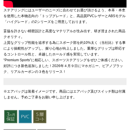
ステアリングにはユーザーのニーズに合わせてお選び頂けるよう、本革・本杢
を使用した本物志向の「トップグレード」と、高品質PVCレザーとABSモデル
「ハイグレード」の2シリーズをご用意しております。
妥協を許さない精密設計と高度なマテリアルが生み出す、研ぎ澄まされた商品
クオリティ。
上質なグリップ性能を追求する為にスポーク部を約10%太く（当社比）する事
により操舵性がアップし、握り心地が向上しました。重厚なグリップは即応す
るコントロール性と、卓越したホールド感を実現しています。
“Premium Sports”に相応しい、スポーツステアリングをぜひご体感ください。
好評につき新色追加しました！2026年４月９日にマホガニー、ピアノブラッ
ク、リアルカーボンの３色をリリース！
※エアバッグは装着イメージです。商品にはエアバッグ及びスイッチ類は付属
しません。予めご了承をお願い申し上げます。