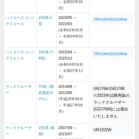
～ 令和02年04
月)
ハイエース / レジ
200系 6
2020/05 ～
TRH2##/GDH2##
アスエース
型
2022/03
(令和02年05月
～ 令和04年03
月)
ハイエース / レジ
200系 (7-
2022/04 ～
TRH2##/GDH2##
アスエース
8型)
2025/12
(令和04年04月
～ 令和07年12
月)
ランドクルーザ
70系《限
2014/08 ～
GRJ76K/GRJ79K
ー
定復刻モ
2015/06
※2023年以降再販の
デル》
(平成26年08月
ランドクルーザー
～ 平成27年06
(GDJ76W)には適合
月)
いたしません
ランドクルーザ
200系 (前
2007/09 ～
URJ202W
ー
期)
2015/07