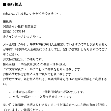
銀行振込
前払いにてお支払いいただく決済方法です。
振込先
関西みらい銀行 都島支店
(普通）0033314
ルナインターナショナル（カ
月～金曜日の平日、午前10時に毎日入金確認していますので申し訳ありません
が午前10時以降の入金確認につきましては、翌日の営業日となりますのでご了
承ください。
お支払総額は以下の通りです。
振込金額 ：商品代金(税込)の合計＋送料(税込)
ご注文確認後にメールにてお支払総額をお知らせ致します。
お振込手数料はお振込人様ご負担でお願い致します。
お手数ですが、銀行振込用紙は、金融機関備え付けのお振込用紙をご利用下さ
い。
在庫がある場合・・・3営業日以内に発送いたします。
欠品中の場合・・・入荷次第発送いたします。
※ご注文確認後、当店よりお送りするご注文確認メールに在庫の有無を記載し
ております。ご確認ください。