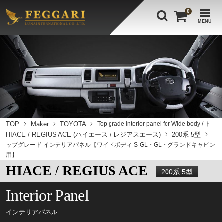
0
MENU
TOP
Maker
TOYOTA
Top grade interior panel for Wide body / ト
HIACE / REGIUS ACE (ハイエース / レジアスエース)
200系 5型
ップグレード インテリアパネル【ワイドボディ S-GL・GL・グランドキャビン
用】
HIACE / REGIUS ACE
200系 5型
Interior Panel
インテリアパネル