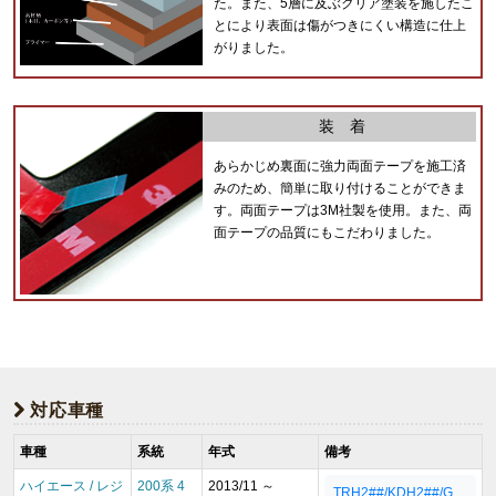
た。また、5層に及ぶクリア塗装を施したこ
とにより表面は傷がつきにくい構造に仕上
がりました。
装 着
あらかじめ裏面に強力両面テープを施工済
みのため、簡単に取り付けることができま
す。両面テープは3M社製を使用。また、両
面テープの品質にもこだわりました。
対応車種
車種
系統
年式
備考
ハイエース / レジ
200系 4
2013/11 ～
TRH2##/KDH2##/G