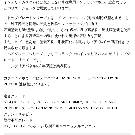
インテリアカスタムには欠かせない車種専用インテリアパネル。豊富なカラー
とバリエーションをご用意しております。
「トップグレードシリーズ」は、インジェクション(射出成形)成型とすること
で、純正部品と同等の品質と抜群のフィッティングに拘り、
表面塗装も8層塗装を施しており、その内5層に及ぶ高品位、硬皮膜塗装を使用
することにより高級車の内装に使われる奥深い表現力を実現。
また、ヒビ、色あせ、塗装不良、形状変化に関しまして安心の1年保証付きで
提供させて頂きます。
「ハイグレードシリーズ」よりワンランク上のインテリアパネルが「トップグ
レードシリーズ」です。
「インテリアパネルの1年保証は業界初 」
カラー：マホガニーはスーパーGL"DARK PRIME"、スーパーGL"DARK
PRIMEⅡ" 近似色になります。
適合グレード
S-GL(スーパーGL)、スーパーGL"DARK PRIME"、スーパーGL"DARK
PRIMEⅡ"、スーパーGL"DARK PRIME" 50TH ANNIVERSARY LIMITED
グランドキャビン
取付不可グレード
DX、DXーGLパッケージ 取付不可※マニュアルエアコン