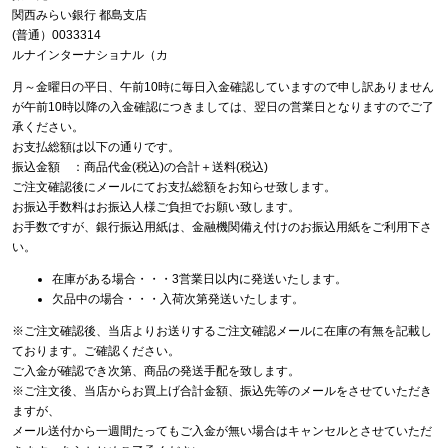
関西みらい銀行 都島支店
(普通）0033314
ルナインターナショナル（カ
月～金曜日の平日、午前10時に毎日入金確認していますので申し訳ありません
が午前10時以降の入金確認につきましては、翌日の営業日となりますのでご了
承ください。
お支払総額は以下の通りです。
振込金額 ：商品代金(税込)の合計＋送料(税込)
ご注文確認後にメールにてお支払総額をお知らせ致します。
お振込手数料はお振込人様ご負担でお願い致します。
お手数ですが、銀行振込用紙は、金融機関備え付けのお振込用紙をご利用下さ
い。
在庫がある場合・・・3営業日以内に発送いたします。
欠品中の場合・・・入荷次第発送いたします。
※ご注文確認後、当店よりお送りするご注文確認メールに在庫の有無を記載し
ております。ご確認ください。
ご入金が確認でき次第、商品の発送手配を致します。
※ご注文後、当店からお買上げ合計金額、振込先等のメールをさせていただき
ますが、
メール送付から一週間たってもご入金が無い場合はキャンセルとさせていただ