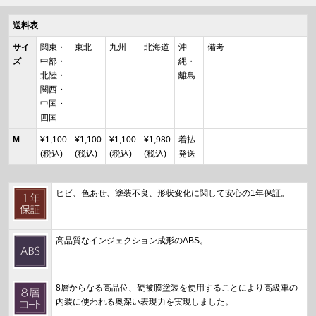
送料表
サイ
関東・
東北
九州
北海道
沖
備考
ズ
中部・
縄・
北陸・
離島
関西・
中国・
四国
M
¥1,100
¥1,100
¥1,100
¥1,980
着払
(税込)
(税込)
(税込)
(税込)
発送
ヒビ、色あせ、塗装不良、形状変化に関して安心の1年保証。
高品質なインジェクション成形のABS。
8層からなる高品位、硬被膜塗装を使用することにより高級車の
内装に使われる奥深い表現力を実現しました。