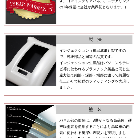
す。（※インテリアパネル、ステアリング
の1年保証は当社が業界初となります。）
製 法
インジェクション（射出成形）製ですの
で、純正部品と同等の品質です。
インジェクション生産品はパソコンやテレ
ビ等に使われるプラスチック製品と同じ生
産方法で細部・深部・端部に渡って綺麗な
仕上がりで抜群のフィッティングを実現し
ました。
塗 装
パネル部の塗装は、8層からなる高品位、硬
被膜塗装を使用することにより高級車の内
装に使われる奥深い表現力を実現しまし