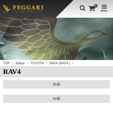
0
MENU
TOP
Maker
TOYOTA
RAV4 (RAV4 )
RAV4
30系
50系