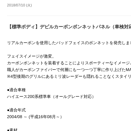
2018/07/10 (火)
【標準ボディ】デビルカーボンボンネットパネル（車検対
リアルカーボンを使用したバッドフェイスのボンネットを発売しま
フェイスイメージが激変。
カーボンボンネットを装着することによりスポーティーなイメージ
職人がカーボンファイバーで何層にも一つ一つ丁寧に作り上げたMADE 
※4型後期のグリルにあるミリ波レーダーも隠れることなくスタイ
●適合車種
ハイエース200系標準車（オールグレード対応）
●適合年式
2004/08 ～ (平成16年08月～）
●素材