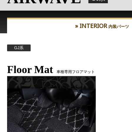
» INTERIOR
内装パーツ
GJ系
Floor Mat
車種専用フロアマット