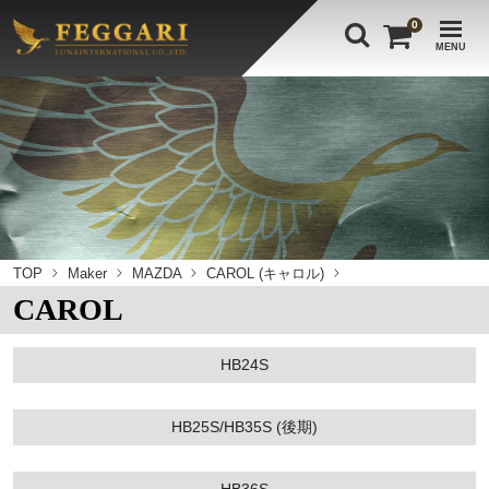
0
MENU
TOP
Maker
MAZDA
CAROL (キャロル)
CAROL
HB24S
HB25S/HB35S (後期)