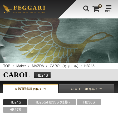
0
MENU
TOP
Maker
MAZDA
CAROL (キャロル)
HB24S
CAROL
HB24S
» INTERIOR
» EXTERIOR
内装パーツ
外装パーツ
HB24S
HB25S/HB35S (後期)
HB36S
HB97S