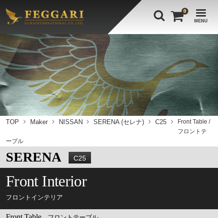
0
MENU
TOP
Maker
NISSAN
SERENA (セレナ)
C25
Front Table /
フロントテ
ーブル
SERENA
C25
Front Interior
フロントインテリア
Front Table
フロントテーブル