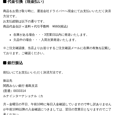
代金引換（現金払い）
商品をお受け取り時に、運送会社ドライバーへ現金にてお支払いいただく決済
方法です。
お支払総額は以下の通りです。
商品代金合計＋送料＋代引手数料 ¥660(税込)
在庫がある場合・・・3営業日以内に発送いたします。
欠品中の場合・・・入荷次第発送いたします。
※ご注文確認後、当店よりお送りするご注文確認メールに在庫の有無を記載し
ております。ご確認ください。
銀行振込
前払いにてお支払いいただく決済方法です。
振込先
関西みらい銀行 都島支店
(普通）0033314
ルナインターナショナル（カ
月～金曜日の平日、午前10時に毎日入金確認していますので申し訳ありません
が午前10時以降の入金確認につきましては、翌日の営業日となりますのでご了
承ください。