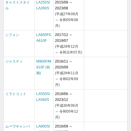
キャストスタイ
LA250S/
2015/09 ～
ル
LA260S
2023/08
(平成27年09月
～ 令和05年08
月)
シフォン
LA600F/L
2017/12 ～
A610F
2019/07
(平成29年12月
～ 令和元年07月)
ジャスティ
M900F/M
2016/11 ～
910F (前
2020/09
期)
(平成28年11月
～ 令和02年09
月)
ミラトコット
LA550S/
2018/06 ～
LA560S
2023/12
(平成30年06月
～ 令和05年12
月)
ムーヴキャンバ
LA800S/
2016/09 ～