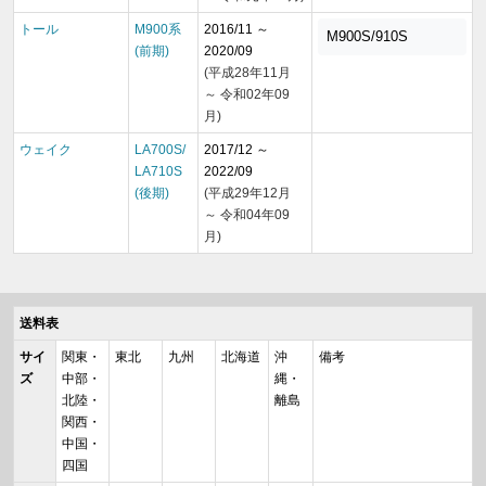
トール
M900系
2016/11 ～
M900S/910S
(前期)
2020/09
(平成28年11月
～ 令和02年09
月)
ウェイク
LA700S/
2017/12 ～
LA710S
2022/09
(後期)
(平成29年12月
～ 令和04年09
月)
送料表
サイ
関東・
東北
九州
北海道
沖
備考
ズ
中部・
縄・
北陸・
離島
関西・
中国・
四国