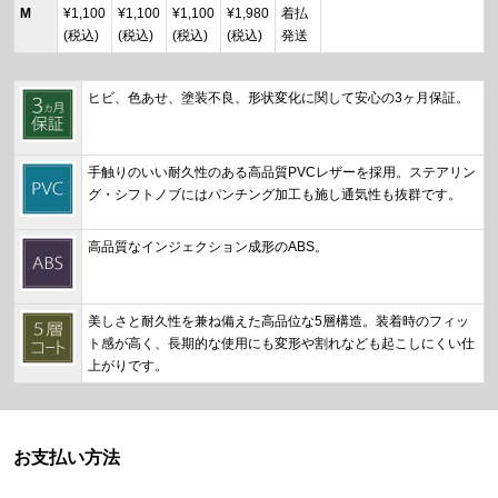
M
¥1,100
¥1,100
¥1,100
¥1,980
着払
(税込)
(税込)
(税込)
(税込)
発送
ヒビ、色あせ、塗装不良、形状変化に関して安心の3ヶ月保証。
手触りのいい耐久性のある高品質PVCレザーを採用。ステアリン
グ・シフトノブにはパンチング加工も施し通気性も抜群です。
高品質なインジェクション成形のABS。
美しさと耐久性を兼ね備えた高品位な5層構造。装着時のフィッ
ト感が高く、長期的な使用にも変形や割れなども起こしにくい仕
上がりです。
お支払い方法