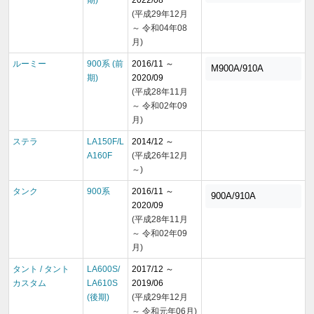
期)
2022/08
(平成29年12月
～ 令和04年08
月)
ルーミー
900系 (前
2016/11 ～
M900A/910A
期)
2020/09
(平成28年11月
～ 令和02年09
月)
ステラ
LA150F/L
2014/12 ～
A160F
(平成26年12月
～)
タンク
900系
2016/11 ～
900A/910A
2020/09
(平成28年11月
～ 令和02年09
月)
タント / タント
LA600S/
2017/12 ～
カスタム
LA610S
2019/06
(後期)
(平成29年12月
～ 令和元年06月)