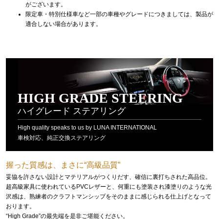
がございます。
限定車・特別仕様車など一部の車種やグレードにつきましては、製品が
適合しない場合があります。
HIGH GRADE STEERING
ハイグレード ステアリング
High quality speaks to us by LUNA INTERNATIONAL
車検対応、純正交換ステアリング
握った質感は、まさに“高級品質”
妥協を許さない設計とマテリアルがつくりだす、確信に裏打ちされた高品位。
超高級家具に使われているPVCレザーと、何重にも塗装され漆塗りのような光
沢感は、熟練者のクラフトマンシップをそのままに感じられる仕上げとなって
おります。
“High Grade”の最先端を是非ご堪能ください。