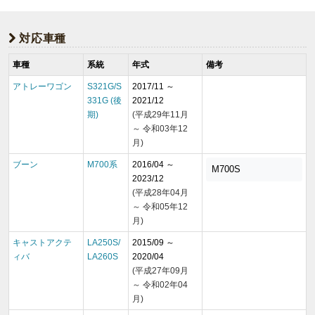
対応車種
車種
系統
年式
備考
アトレーワゴン
S321G/S
2017/11 ～
331G (後
2021/12
期)
(平成29年11月
～ 令和03年12
月)
ブーン
M700系
2016/04 ～
M700S
2023/12
(平成28年04月
～ 令和05年12
月)
キャストアクテ
LA250S/
2015/09 ～
ィバ
LA260S
2020/04
(平成27年09月
～ 令和02年04
月)