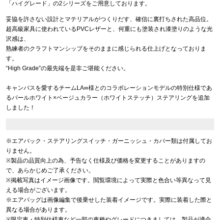
「ハイグレード」の2シリーズをご用意しております。
妥協を許さない設計とマテリアルがつくりだす、確信に裏打ちされた高品位。
超高級家具に使われているPVCレザーと、何重にも塗装され漆塗りのような光
沢感は、
熟練者のクラフトマンシップをそのままに感じられる仕上げとなっておりま
す。
“High Grade”の最先端を是非ご堪能ください。
キャンバスを愛するチームLA∞様とのコラボレーションモデルの特別仕様であ
るパールホワイト×ベージュカラー（ホワイトステッチ）ステアリングを追加
しました！
※エアバック・ステアリングスイッチ・ガーニッシュ・カバー類は付属してお
りません。
※製品の品質向上の為、予告なく仕様及び価格を変更することがありますの
で、あらかじめご了承ください。
※掲載写真はイメージ画像です。閲覧環境によって実際と色合い等異なって見
える場合がございます。
※エアバッグは画像編集で後乗せした装着イメージです。実際に装着した際と
異なる場合があります。
※限定車・特別仕様車など一部の車種やグレードにつきましては、製品が適合