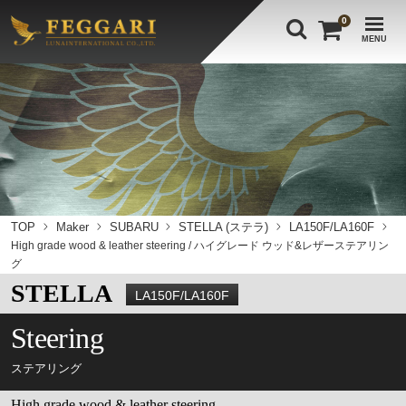
0
MENU
TOP
Maker
SUBARU
STELLA (ステラ)
LA150F/LA160F
High grade wood & leather steering / ハイグレード ウッド&レザーステアリン
グ
STELLA
LA150F/LA160F
Steering
ステアリング
High grade wood & leather steering