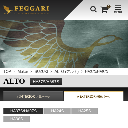
0
MENU
TOP
Maker
SUZUKI
ALTO (アルト)
HA37S/HA97S
ALTO
HA37S/HA97S
» INTERIOR
» EXTERIOR
内装パーツ
外装パーツ
HA37S/HA97S
HA24S
HA25S
HA36S