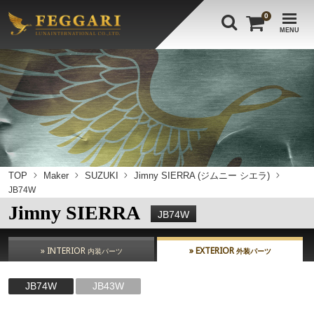
0
MENU
TOP
Maker
SUZUKI
Jimny SIERRA (ジムニー シエラ)
JB74W
Jimny SIERRA
JB74W
» INTERIOR
» EXTERIOR
内装パーツ
外装パーツ
JB74W
JB43W