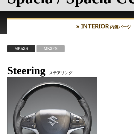
» INTERIOR
内装パーツ
MK53S
MK32S
Steering
ステアリング