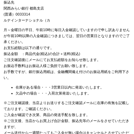
振込先
関西みらい銀行 都島支店
(普通）0033314
ルナインターナショナル（カ
月～金曜日の平日、午前10時に毎日入金確認していますので申し訳ありません
が午前10時以降の入金確認につきましては、翌日の営業日となりますのでご了
承ください。
お支払総額は以下の通りです。
振込金額 ：商品代金(税込)の合計＋送料(税込)
ご注文確認後にメールにてお支払総額をお知らせ致します。
お振込手数料はお振込人様ご負担でお願い致します。
お手数ですが、銀行振込用紙は、金融機関備え付けのお振込用紙をご利用下さ
い。
在庫がある場合・・・3営業日以内に発送いたします。
欠品中の場合・・・入荷次第発送いたします。
※ご注文確認後、当店よりお送りするご注文確認メールに在庫の有無を記載し
ております。ご確認ください。
ご入金が確認でき次第、商品の発送手配を致します。
※ご注文後、当店からお買上げ合計金額、振込先等のメールをさせていただき
ますが、
メール送付から一週間たってもご入金が無い場合はキャンセルとさせていただ