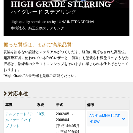
HIGH GRADE STEERING
ハイグレード ステアリング
High quality speaks to us by LUNA INTERNATIONAL
車検対応、純正交換ステアリング
握った質感は、まさに“高級品質”
妥協を許さない設計とマテリアルがつくりだす、確信に裏打ちされた高品位。
超高級家具に使われているPVCレザーと、何重にも塗装され漆塗りのような光
沢感は、熟練者のクラフトマンシップをそのままに感じられる仕上げとなって
おります。
“High Grade”の最先端を是非ご堪能ください。
対応車種
車種
系統
年式
備考
アルファード / ア
10系
2002/05 ～
ANH1#/MNH1#/AT
ルファード ハイ
2008/04
H10W
ブリッド
(平成14年05月
～ 平成20年04