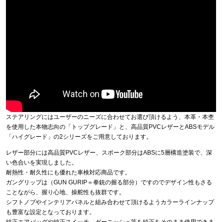
ステアリングにはユーザーのニーズに合わせてお選び頂けるよう、本革・本杢
を使用した本物志向の「トップグレード」と、高品質PVCレザーとABSモデル
「ハイグレード」の2シリーズをご用意しております。
レザー部分には高品質PVCレザー、スポーク部分はABSに5層構造塗装で、深
い色合いを実現しました。
耐熱性・耐久性にも優れた車検対応商品です。
ガングリップは（GUN GURIP＝拳銃の握る部分）ですのでデザイン性もさる
ことながら、握り心地、操舵性も抜群です。
シフトノブやインテリアパネルと組み合わせて頂けるようカラーラインナップ
も豊富な設定となっております。
純正エアバッグや純正スイッチ、ガーニッシュ等を純正をそのまま使用できま