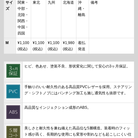
サイ
関東・
東北
九州
北海道
沖
備考
ズ
中部・
縄・
北陸・
離島
関西・
中国・
四国
M
¥1,100
¥1,100
¥1,100
¥1,980
着払
(税込)
(税込)
(税込)
(税込)
発送
ヒビ、色あせ、塗装不良、形状変化に関して安心の3ヶ月保証。
手触りのいい耐久性のある高品質PVCレザーを採用。ステアリン
グ・シフトノブにはパンチング加工も施し通気性も抜群です。
高品質なインジェクション成形のABS。
美しさと耐久性を兼ね備えた高品位な5層構造。装着時のフィッ
ト感が高く、長期的な使用にも変形や割れなども起こしにくい仕