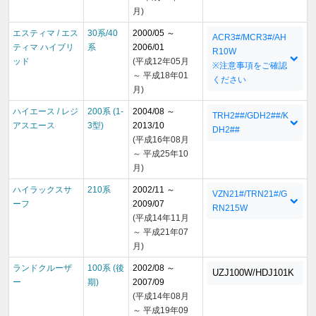
月)
エスティマ / エス
30系/40
2000/05 ～
ACR3#/MCR3#/AH
ティマ ハイブリ
系
2006/01
R10W
ッド
(平成12年05月
※注意事項をご確認
～ 平成18年01
ください
月)
ハイエース / レジ
200系 (1-
2004/08 ～
TRH2##/GDH2##/K
アスエース
3型)
2013/10
DH2##
(平成16年08月
～ 平成25年10
月)
ハイラックスサ
210系
2002/11 ～
VZN21#/TRN21#/G
ーフ
2009/07
RN215W
(平成14年11月
～ 平成21年07
月)
ランドクルーザ
100系 (後
2002/08 ～
UZJ100W/HDJ101K
ー
期)
2007/09
(平成14年08月
～ 平成19年09