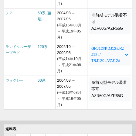
月)
ノア
60系 (後
2004/08 ～
※前期モデル装着不
期)
2007/05
可
(平成16年08月
AZR60G/AZR65G
～ 平成19年05
月)
ランドクルーザ
120系
2002/10 ～
GRJ12#KDJ12#/RZ
ープラド
2009/08
J12#/
(平成14年10月
TRJ120#/VZJ12#
～ 平成21年08
月)
ヴォクシー
60系
2004/08 ～
※前期型モデル装着
2007/05
不可
(平成16年08月
AZR60G/AZR65G
～ 平成19年05
月)
送料表