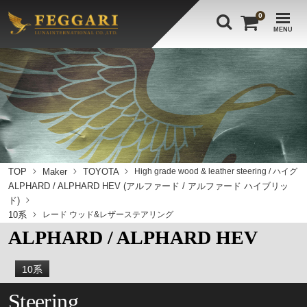
0
MENU
TOP
Maker
TOYOTA
High grade wood & leather steering / ハイグ
ALPHARD / ALPHARD HEV (アルファード / アルファード ハイブリッ
ド)
10系
レード ウッド&レザーステアリング
ALPHARD / ALPHARD HEV
10系
Steering