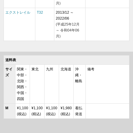
月)
エクストレイル
T32
2013/12 ～
2022/06
(平成25年12月
～ 令和04年06
月)
送料表
サイ
関東・
東北
九州
北海道
沖
備考
ズ
中部・
縄・
北陸・
離島
関西・
中国・
四国
M
¥1,100
¥1,100
¥1,100
¥1,980
着払
(税込)
(税込)
(税込)
(税込)
発送