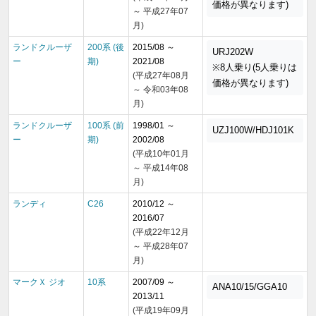
価格が異なります)
～ 平成27年07
月)
ランドクルーザ
200系 (後
2015/08 ～
URJ202W
ー
期)
2021/08
※8人乗り(5人乗りは
(平成27年08月
価格が異なります)
～ 令和03年08
月)
ランドクルーザ
100系 (前
1998/01 ～
UZJ100W/HDJ101K
ー
期)
2002/08
(平成10年01月
～ 平成14年08
月)
ランディ
C26
2010/12 ～
2016/07
(平成22年12月
～ 平成28年07
月)
マークＸ ジオ
10系
2007/09 ～
ANA10/15/GGA10
2013/11
(平成19年09月