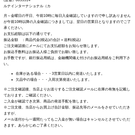
(普通）0033314
ルナインターナショナル（カ
月～金曜日の平日、午前10時に毎日入金確認していますので申し訳ありません
が午前10時以降の入金確認につきましては、翌日の営業日となりますのでご了
承ください。
お支払総額は以下の通りです。
振込金額 ：商品代金(税込)の合計＋送料(税込)
ご注文確認後にメールにてお支払総額をお知らせ致します。
お振込手数料はお振込人様ご負担でお願い致します。
お手数ですが、銀行振込用紙は、金融機関備え付けのお振込用紙をご利用下さ
い。
在庫がある場合・・・3営業日以内に発送いたします。
欠品中の場合・・・入荷次第発送いたします。
※ご注文確認後、当店よりお送りするご注文確認メールに在庫の有無を記載し
ております。ご確認ください。
ご入金が確認でき次第、商品の発送手配を致します。
※ご注文後、当店からお買上げ合計金額、振込先等のメールをさせていただき
ますが、
メール送付から一週間たってもご入金が無い場合はキャンセルとさせていただ
きます。あらかじめご了承ください。