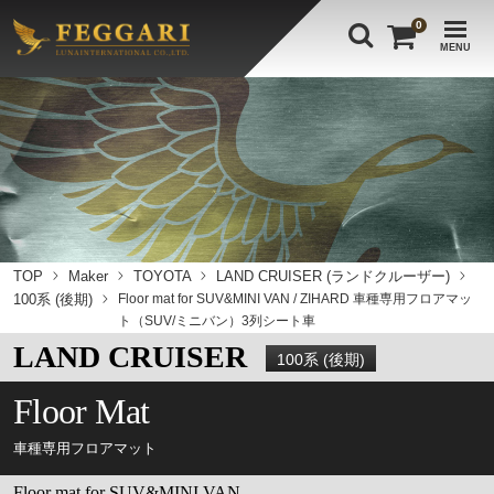
0
MENU
TOP
Maker
TOYOTA
LAND CRUISER (ランドクルーザー)
100系 (後期)
Floor mat for SUV&MINI VAN / ZIHARD 車種専用フロアマッ
ト（SUV/ミニバン）3列シート車
LAND CRUISER
100系 (後期)
Floor Mat
車種専用フロアマット
Floor mat for SUV&MINI VAN