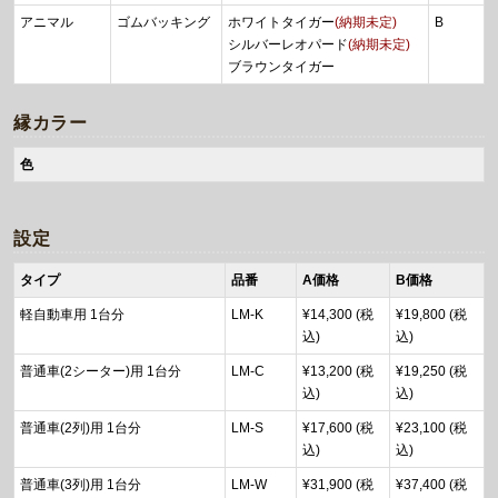
アニマル
ゴムバッキング
ホワイトタイガー
(納期未定)
B
シルバーレオパード
(納期未定)
ブラウンタイガー
縁カラー
色
設定
タイプ
品番
A価格
B価格
軽自動車用 1台分
LM-K
¥14,300 (税
¥19,800 (税
込)
込)
普通車(2シーター)用 1台分
LM-C
¥13,200 (税
¥19,250 (税
込)
込)
普通車(2列)用 1台分
LM-S
¥17,600 (税
¥23,100 (税
込)
込)
普通車(3列)用 1台分
LM-W
¥31,900 (税
¥37,400 (税