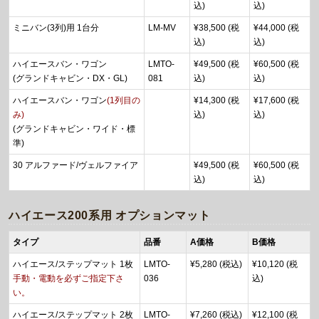
込)
込)
ミニバン(3列)用 1台分
LM-MV
¥38,500 (税
¥44,000 (税
込)
込)
ハイエースバン・ワゴン
LMTO-
¥49,500 (税
¥60,500 (税
(グランドキャビン・DX・GL)
081
込)
込)
ハイエースバン・ワゴン
(1列目の
¥14,300 (税
¥17,600 (税
み)
込)
込)
(グランドキャビン・ワイド・標
準)
30 アルファード/ヴェルファイア
¥49,500 (税
¥60,500 (税
込)
込)
ハイエース200系用 オプションマット
タイプ
品番
A価格
B価格
ハイエース/ステップマット 1枚
LMTO-
¥5,280 (税込)
¥10,120 (税
手動・電動を必ずご指定下さ
036
込)
い。
ハイエース/ステップマット 2枚
LMTO-
¥7,260 (税込)
¥12,100 (税