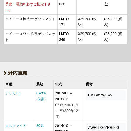
手動・電動を必ずご指定下さ
028
込)
い。
ハイエース標準/ラゲッジマット
LMTO-
¥29,700 (税
¥35,200 (税
171
込)
込)
ハイエースワイド/ラゲッジマッ
LMTO-
¥29,700 (税
¥35,200 (税
ト
349
込)
込)
対応車種
車種
系統
年式
備考
デリカD:5
CV#W
2007/01 ～
CV1W/2W/5W
(前期)
2018/12
(平成19年01月
～ 平成30年12
月)
エスクァイア
80系
2014/10 ～
ZWR80G/ZRR80G