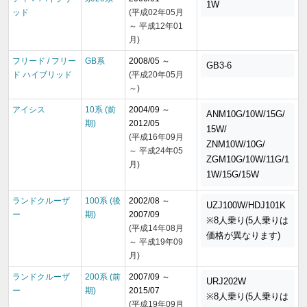
1W
ッド
(平成02年05月
～ 平成12年01
月)
フリード / フリー
GB系
2008/05 ～
GB3-6
ド ハイブリッド
(平成20年05月
～)
アイシス
10系 (前
2004/09 ～
ANM10G/10W/15G/
期)
2012/05
15W/
(平成16年09月
ZNM10W/10G/
～ 平成24年05
ZGM10G/10W/11G/1
月)
1W/15G/15W
ランドクルーザ
100系 (後
2002/08 ～
UZJ100W/HDJ101K
ー
期)
2007/09
※8人乗り(5人乗りは
(平成14年08月
価格が異なります)
～ 平成19年09
月)
ランドクルーザ
200系 (前
2007/09 ～
URJ202W
ー
期)
2015/07
※8人乗り(5人乗りは
(平成19年09月