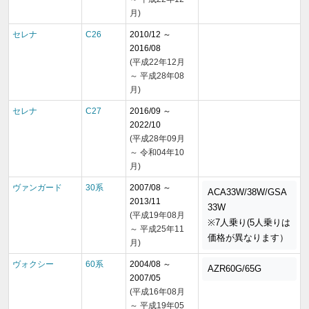
月)
セレナ
C26
2010/12 ～
2016/08
(平成22年12月
～ 平成28年08
月)
セレナ
C27
2016/09 ～
2022/10
(平成28年09月
～ 令和04年10
月)
ヴァンガード
30系
2007/08 ～
ACA33W/38W/GSA
2013/11
33W
(平成19年08月
※7人乗り(5人乗りは
～ 平成25年11
価格が異なります）
月)
ヴォクシー
60系
2004/08 ～
AZR60G/65G
2007/05
(平成16年08月
～ 平成19年05