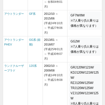
～ 令和04年01
月)
アウトランダー
GF系
2012/10 ～
GF7W/8W
2015/06
※7人乗り(5人乗りは
(平成24年10月
価格が異なります）
～ 平成27年06
月)
アウトランダー
GG系 (前
2013/01 ～
GG2W
PHEV
期)
2018/07
※7人乗り(5人乗りは
(平成25年01月
価格が異なります）
～ 平成30年07
月)
ランドクルーザ
120系
2002/10 ～
GRJ120W/121W/
ープラド
2009/08
KDJ120W/121W/125
(平成14年10月
W/
～ 平成21年08
RZJ120W/125W/
月)
TRJ120W/125W/
VZJ120W/121W/125
W
※8人乗り(5人乗りは