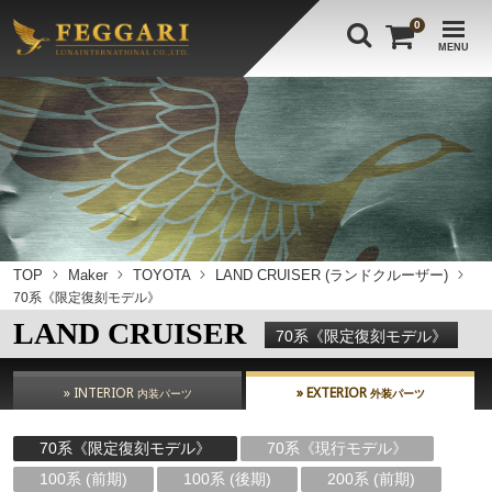
0
MENU
TOP
Maker
TOYOTA
LAND CRUISER (ランドクルーザー)
70系《限定復刻モデル》
LAND CRUISER
70系《限定復刻モデル》
» INTERIOR
» EXTERIOR
内装パーツ
外装パーツ
70系《限定復刻モデル》
70系《現行モデル》
100系 (前期)
100系 (後期)
200系 (前期)