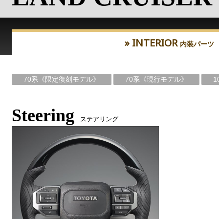
» INTERIOR
内装パーツ
70系《限定復刻モデル》
70系《現行モデル》
1
Steering
ステアリング