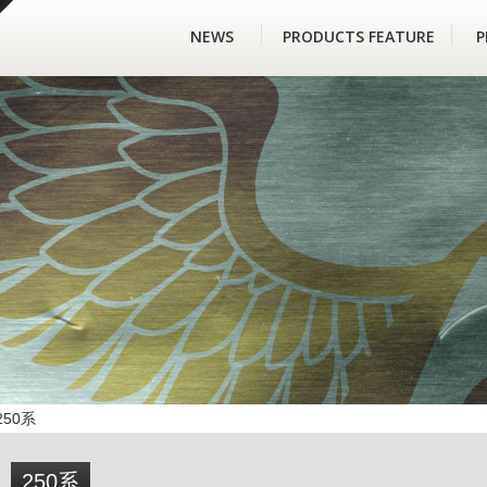
NEWS
PRODUCTS FEATURE
P
250系
250系