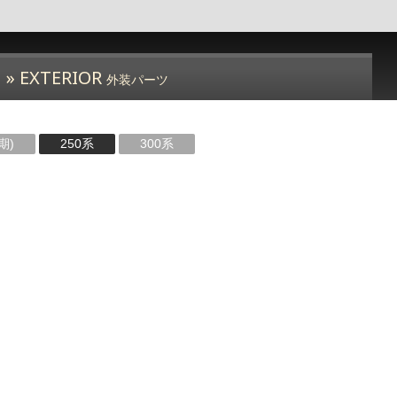
» EXTERIOR
外装パーツ
期)
250系
300系