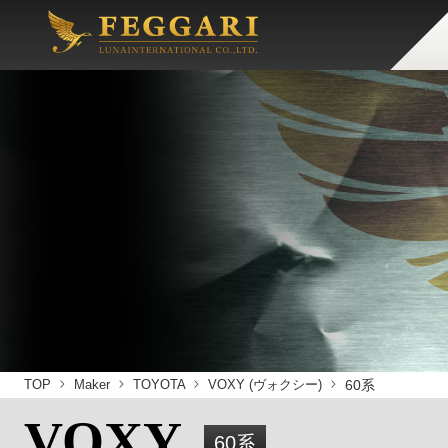
TOP
Maker
TOYOTA
VOXY (ヴォクシー)
60系
VOXY
60系