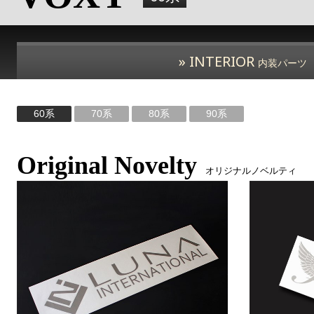
» INTERIOR
内装パーツ
60系
70系
80系
90系
Original Novelty
オリジナルノベルティ