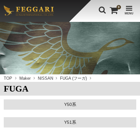
0
MENU
TOP
Maker
NISSAN
FUGA (フーガ)
FUGA
Y50系
Y51系