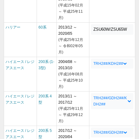
(平成15年02月
～ 平成25年11
月)
ハリアー
60系
2013/12 ～
ZSU60W/ZSU65W
2020/05
(平成25年12月
～ 令和02年05
月)
ハイエース / レジ
200系 (1-
2004/08 ～
TRH2##/KDH2##
アスエース
3型)
2013/10
(平成16年08月
～ 平成25年10
月)
ハイエース / レジ
200系 4
2013/11 ～
TRH2##/GDH2##/K
アスエース
型
2017/12
DH2##
(平成25年11月
～ 平成29年12
月)
ハイエース / レジ
200系 5
2017/12 ～
TRH2##/GDH2##
アスエース
型
2020/04