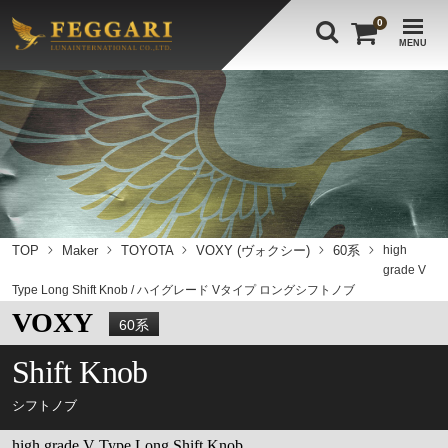
0
MENU
TOP
Maker
TOYOTA
VOXY (ヴォクシー)
60系
high
grade V
Type Long Shift Knob / ハイグレード Vタイプ ロングシフトノブ
VOXY
60系
Shift Knob
シフトノブ
high grade V Type Long Shift Knob