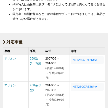
掲載写真は画像加工及び、モニタによっては実際と異なって見える場合
がございます。
限定車・特別仕様車など一部の車種やグレードにつきましては、製品が
適合しない場合があります。
対応車種
車種
系統
年式
備考
アリオン
260系
2007/06 ～
NZT260/ZRT26#
(1・2型)
2016/05
(平成19年06月
～ 平成28年05
月)
アリオン
260系 (3
2016/06 ～
NZT260/ZRT26#
型)
2021/03
(平成28年06月
～ 令和03年03
月)