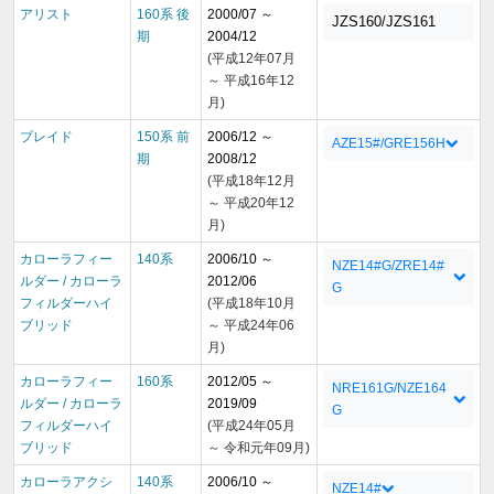
アリスト
160系 後
2000/07 ～
JZS160/JZS161
期
2004/12
(平成12年07月
～ 平成16年12
月)
ブレイド
150系 前
2006/12 ～
AZE15#/GRE156H
期
2008/12
(平成18年12月
～ 平成20年12
月)
カローラフィー
140系
2006/10 ～
NZE14#G/ZRE14#
ルダー / カローラ
2012/06
G
フィルダーハイ
(平成18年10月
ブリッド
～ 平成24年06
月)
カローラフィー
160系
2012/05 ～
NRE161G/NZE164
ルダー / カローラ
2019/09
G
フィルダーハイ
(平成24年05月
ブリッド
～ 令和元年09月)
カローラアクシ
140系
2006/10 ～
NZE14#