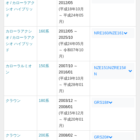
オ / カローラアク
2012/05
シオ ハイブリッ
(平成18年10月
ド
～ 平成24年05
月)
カローラアクシ
160系
2012/05 ～
NRE160/NZE161
オ / カローラアク
2025/10
シオ ハイブリッ
(平成24年05月
ド
～ 令和07年10
月)
カローラルミオ
150系
2007/10 ～
NZE151N/ZRE15#
ン
2016/01
N
(平成19年10月
～ 平成28年01
月)
クラウン
180系
2003/12 ～
GRS18#
2008/01
(平成15年12月
～ 平成20年01
月)
クラウン
200系
2008/02 ～
GRS20#