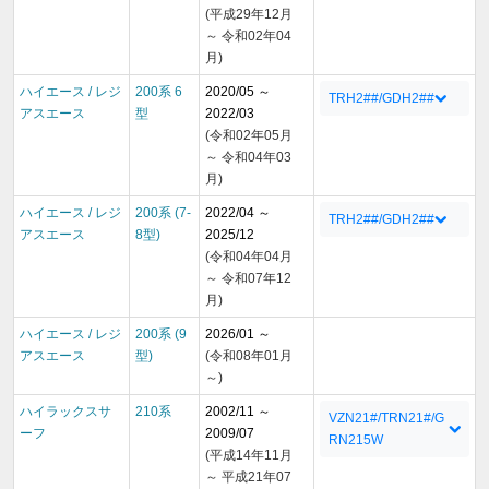
(平成29年12月
～ 令和02年04
月)
ハイエース / レジ
200系 6
2020/05 ～
TRH2##/GDH2##
アスエース
型
2022/03
(令和02年05月
～ 令和04年03
月)
ハイエース / レジ
200系 (7-
2022/04 ～
TRH2##/GDH2##
アスエース
8型)
2025/12
(令和04年04月
～ 令和07年12
月)
ハイエース / レジ
200系 (9
2026/01 ～
アスエース
型)
(令和08年01月
～)
ハイラックスサ
210系
2002/11 ～
VZN21#/TRN21#/G
ーフ
2009/07
RN215W
(平成14年11月
～ 平成21年07