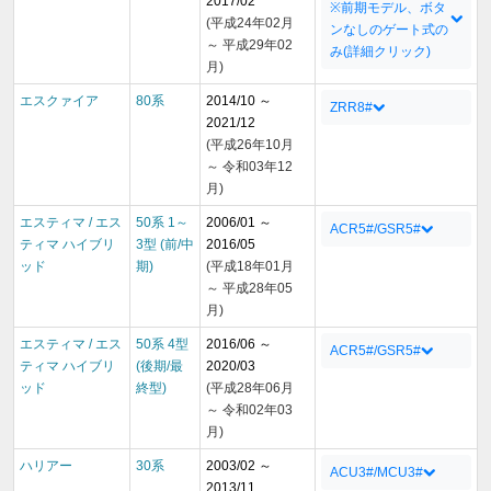
2017/02
※前期モデル、ボタ
(平成24年02月
ンなしのゲート式の
～ 平成29年02
み(詳細クリック)
月)
エスクァイア
80系
2014/10 ～
ZRR8#
2021/12
(平成26年10月
～ 令和03年12
月)
エスティマ / エス
50系 1～
2006/01 ～
ACR5#/GSR5#
ティマ ハイブリ
3型 (前/中
2016/05
ッド
期)
(平成18年01月
～ 平成28年05
月)
エスティマ / エス
50系 4型
2016/06 ～
ACR5#/GSR5#
ティマ ハイブリ
(後期/最
2020/03
ッド
終型)
(平成28年06月
～ 令和02年03
月)
ハリアー
30系
2003/02 ～
ACU3#/MCU3#
2013/11