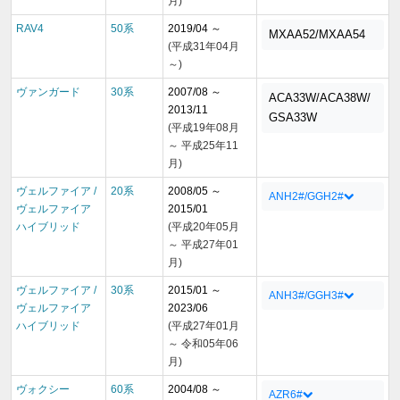
月)
RAV4
50系
2019/04 ～
MXAA52/MXAA54
(平成31年04月
～)
ヴァンガード
30系
2007/08 ～
ACA33W/ACA38W/
2013/11
GSA33W
(平成19年08月
～ 平成25年11
月)
ヴェルファイア /
20系
2008/05 ～
ANH2#/GGH2#
ヴェルファイア
2015/01
ハイブリッド
(平成20年05月
～ 平成27年01
月)
ヴェルファイア /
30系
2015/01 ～
ANH3#/GGH3#
ヴェルファイア
2023/06
ハイブリッド
(平成27年01月
～ 令和05年06
月)
ヴォクシー
60系
2004/08 ～
AZR6#