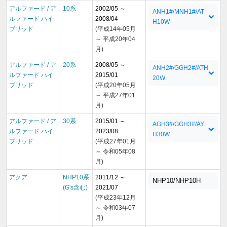
アルファード / ア
10系
2002/05 ～
ANH1#/MNH1#/AT
ルファード ハイ
2008/04
H10W
ブリッド
(平成14年05月
～ 平成20年04
月)
アルファード / ア
20系
2008/05 ～
ANH2#/GGH2#/ATH
ルファード ハイ
2015/01
20W
ブリッド
(平成20年05月
～ 平成27年01
月)
アルファード / ア
30系
2015/01 ～
AGH3#/GGH3#/AY
ルファード ハイ
2023/08
H30W
ブリッド
(平成27年01月
～ 令和05年08
月)
アクア
NHP10系
2011/12 ～
NHP10/NHP10H
(G's含む)
2021/07
(平成23年12月
～ 令和03年07
月)