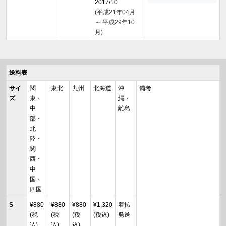
2017/10
(平成21年04月
～ 平成29年10
月)
送料表
サイ
関
東北
九州
北海道
沖
備考
ズ
東・
縄・
中
離島
部・
北
陸・
関
西・
中
国・
四国
S
¥880
¥880
¥880
¥1,320
着払
(税
(税
(税
(税込)
発送
込)
込)
込)