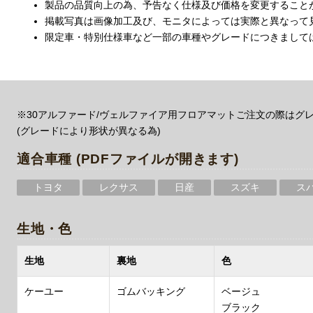
製品の品質向上の為、予告なく仕様及び価格を変更すること
掲載写真は画像加工及び、モニタによっては実際と異なって
限定車・特別仕様車など一部の車種やグレードにつきまして
※30アルファード/ヴェルファイア用フロアマットご注文の際はグ
(グレードにより形状が異なる為)
適合車種 (PDFファイルが開きます)
トヨタ
レクサス
日産
スズキ
ス
生地・色
生地
裏地
色
ケーユー
ゴムバッキング
ベージュ
ブラック