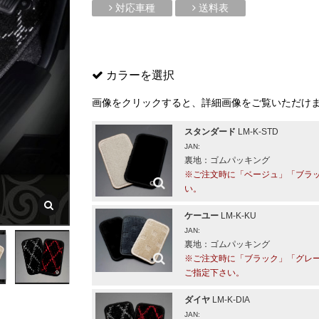
対応車種
送料表
カラーを選択
画像をクリックすると、詳細画像をご覧いただけ
スタンダード
LM-K-STD
JAN:
裏地：ゴムパッキング
※ご注文時に「ベージュ」「ブラ
い。
ケーユー
LM-K-KU
JAN:
裏地：ゴムパッキング
※ご注文時に「ブラック」「グレ
ご指定下さい。
ダイヤ
LM-K-DIA
JAN: