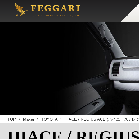
TOP
Maker
TOYOTA
HIACE / REGIUS ACE (ハイエース /
HIACE / REGIU