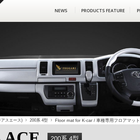
NEWS
PRODUCTS FEATURE
P
 レジアスエース)
200系 4型
Floor mat for K-car / 車種専用フロア
S ACE
200系 4型