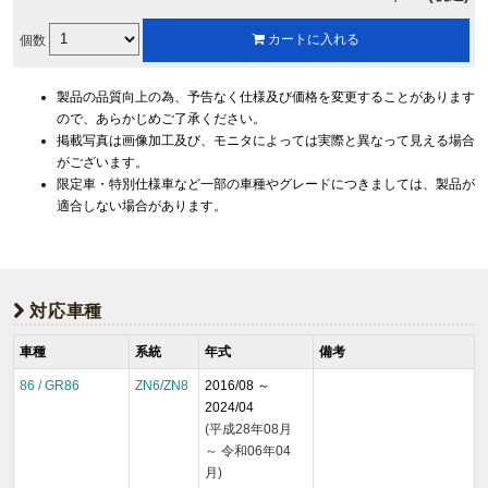
個数
カートに入れる
製品の品質向上の為、予告なく仕様及び価格を変更することがあります
ので、あらかじめご了承ください。
掲載写真は画像加工及び、モニタによっては実際と異なって見える場合
がございます。
限定車・特別仕様車など一部の車種やグレードにつきましては、製品が
適合しない場合があります。
対応車種
車種
系統
年式
備考
86 / GR86
ZN6/ZN8
2016/08 ～
2024/04
(平成28年08月
～ 令和06年04
月)