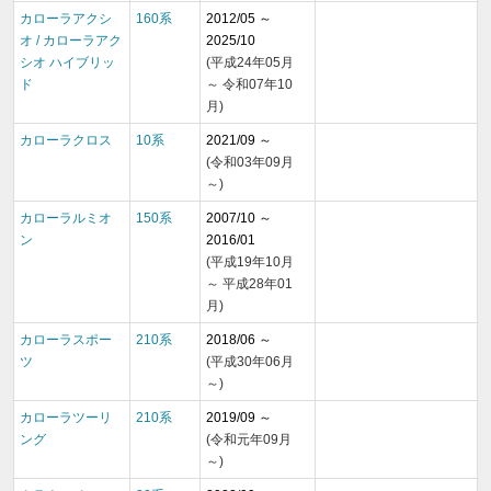
カローラアクシ
160系
2012/05 ～
オ / カローラアク
2025/10
シオ ハイブリッ
(平成24年05月
ド
～ 令和07年10
月)
カローラクロス
10系
2021/09 ～
(令和03年09月
～)
カローラルミオ
150系
2007/10 ～
ン
2016/01
(平成19年10月
～ 平成28年01
月)
カローラスポー
210系
2018/06 ～
ツ
(平成30年06月
～)
カローラツーリ
210系
2019/09 ～
ング
(令和元年09月
～)