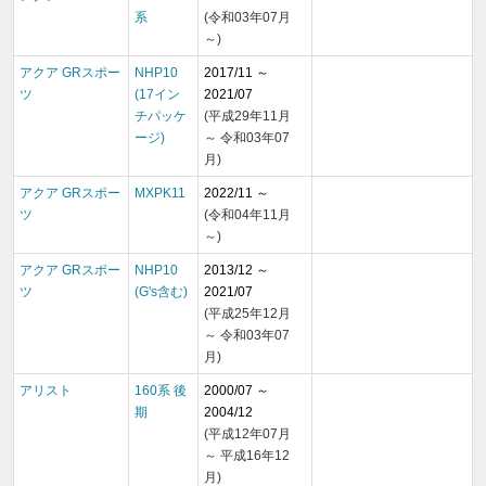
系
(令和03年07月
～)
アクア GRスポー
NHP10
2017/11 ～
ツ
(17イン
2021/07
チパッケ
(平成29年11月
ージ)
～ 令和03年07
月)
アクア GRスポー
MXPK11
2022/11 ～
ツ
(令和04年11月
～)
アクア GRスポー
NHP10
2013/12 ～
ツ
(G's含む)
2021/07
(平成25年12月
～ 令和03年07
月)
アリスト
160系 後
2000/07 ～
期
2004/12
(平成12年07月
～ 平成16年12
月)