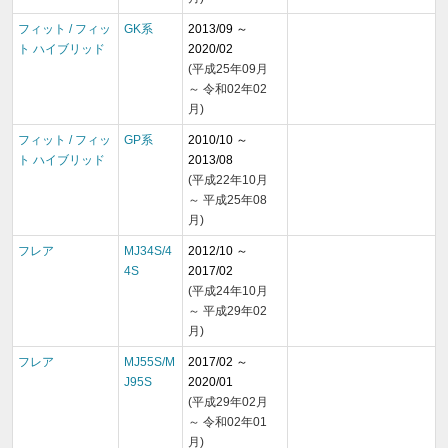
フィット / フィッ
GK系
2013/09 ～
ト ハイブリッド
2020/02
(平成25年09月
～ 令和02年02
月)
フィット / フィッ
GP系
2010/10 ～
ト ハイブリッド
2013/08
(平成22年10月
～ 平成25年08
月)
フレア
MJ34S/4
2012/10 ～
4S
2017/02
(平成24年10月
～ 平成29年02
月)
フレア
MJ55S/M
2017/02 ～
J95S
2020/01
(平成29年02月
～ 令和02年01
月)