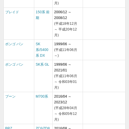
月)
ブレイド
150系 前
2006/12 ～
期
2008/12
(平成18年12月
～ 平成20年12
月)
ボンゴ バン
SK
1999/06 ～
系/S400
(平成11年06月
系 DX
～)
ボンゴ バン
SK系 GL
1999/06 ～
2021/01
(平成11年06月
～ 令和03年01
月)
ブーン
M700系
2016/04 ～
2023/12
(平成28年04月
～ 令和05年12
月)
BRZ
ZC6/ZD8
2016/08 ～