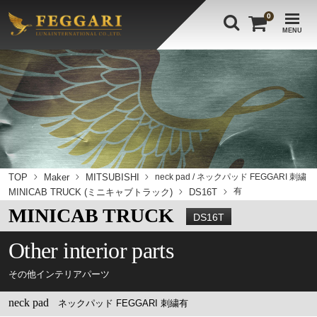
0
MENU
TOP
Maker
MITSUBISHI
neck pad / ネックパッド FEGGARI 刺繍
有
MINICAB TRUCK (ミニキャブトラック)
DS16T
MINICAB TRUCK
DS16T
Other interior parts
その他インテリアパーツ
neck pad
ネックパッド FEGGARI 刺繍有