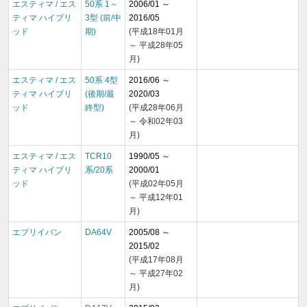
エスティマ / エス
50系 1～
2006/01 ～
ティマ ハイブリ
3型 (前/中
2016/05
ッド
期)
(平成18年01月
～ 平成28年05
月)
エスティマ / エス
50系 4型
2016/06 ～
ティマ ハイブリ
(後期/最
2020/03
ッド
終型)
(平成28年06月
～ 令和02年03
月)
エスティマ / エス
TCR10
1990/05 ～
ティマ ハイブリ
系/20系
2000/01
ッド
(平成02年05月
～ 平成12年01
月)
エブリイバン
DA64V
2005/08 ～
2015/02
(平成17年08月
～ 平成27年02
月)