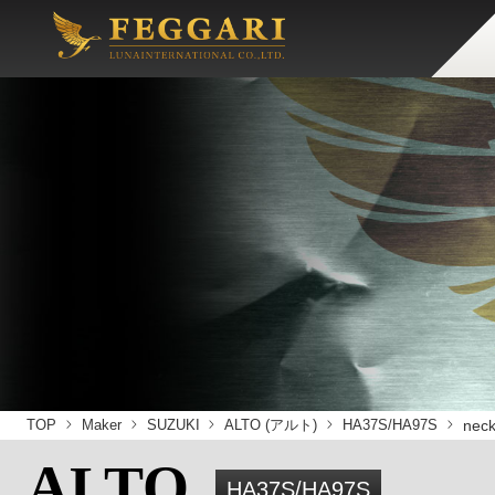
TOP
Maker
SUZUKI
ALTO (アルト)
HA37S/HA97S
nec
ALTO
HA37S/HA97S