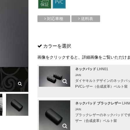
対応車種
送料表
カラーを選択
画像をクリックすると、詳細画像をご覧いただけ
ネックパッド
LHN01
JAN:
ダイヤキルトデザインのネックパッド
PVCレザー（合成皮革）ベルト留
ネックパッド ブラックレザー
LHN
JAN:
ブラックレザーのネックパッドです。
ザー（合成皮革）ベルト留