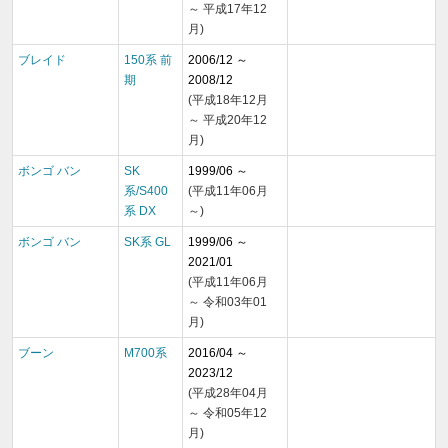
～ 平成17年12
月)
ブレイド
150系 前
2006/12 ～
期
2008/12
(平成18年12月
～ 平成20年12
月)
ボンゴ バン
SK
1999/06 ～
系/S400
(平成11年06月
系 DX
～)
ボンゴ バン
SK系 GL
1999/06 ～
2021/01
(平成11年06月
～ 令和03年01
月)
ブーン
M700系
2016/04 ～
2023/12
(平成28年04月
～ 令和05年12
月)