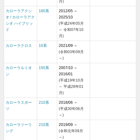
月)
カローラアクシ
160系
2012/05 ～
オ / カローラアク
2025/10
シオ ハイブリッ
(平成24年05月
ド
～ 令和07年10
月)
カローラクロス
10系
2021/09 ～
(令和03年09月
～)
カローラルミオ
150系
2007/10 ～
ン
2016/01
(平成19年10月
～ 平成28年01
月)
カローラスポー
210系
2018/06 ～
ツ
(平成30年06月
～)
カローラツーリ
210系
2019/09 ～
ング
(令和元年09月
～)