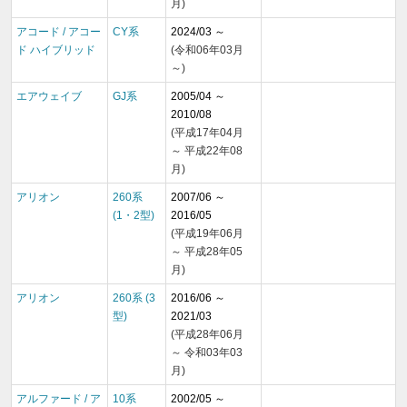
月)
アコード / アコー
CY系
2024/03 ～
ド ハイブリッド
(令和06年03月
～)
エアウェイブ
GJ系
2005/04 ～
2010/08
(平成17年04月
～ 平成22年08
月)
アリオン
260系
2007/06 ～
(1・2型)
2016/05
(平成19年06月
～ 平成28年05
月)
アリオン
260系 (3
2016/06 ～
型)
2021/03
(平成28年06月
～ 令和03年03
月)
アルファード / ア
10系
2002/05 ～