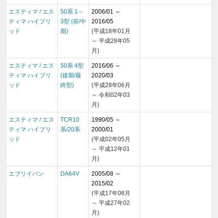
エスティマ / エス
50系 1～
2006/01 ～
ティマ ハイブリ
3型 (前/中
2016/05
ッド
期)
(平成18年01月
～ 平成28年05
月)
エスティマ / エス
50系 4型
2016/06 ～
ティマ ハイブリ
(後期/最
2020/03
ッド
終型)
(平成28年06月
～ 令和02年03
月)
エスティマ / エス
TCR10
1990/05 ～
ティマ ハイブリ
系/20系
2000/01
ッド
(平成02年05月
～ 平成12年01
月)
エブリイバン
DA64V
2005/08 ～
2015/02
(平成17年08月
～ 平成27年02
月)