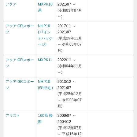
アクア
MXPK10
2021/07 ～
系
(令和03年07月
～)
アクア GRスポー
NHP10
2017/11 ～
ツ
(17イン
2021/07
チパッケ
(平成29年11月
ージ)
～ 令和03年07
月)
アクア GRスポー
MXPK11
2022/11 ～
ツ
(令和04年11月
～)
アクア GRスポー
NHP10
2013/12 ～
ツ
(G's含む)
2021/07
(平成25年12月
～ 令和03年07
月)
アリスト
160系 後
2000/07 ～
期
2004/12
(平成12年07月
～ 平成16年12