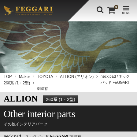
0
MENU
TOP
Maker
TOYOTA
ALLION (アリオン)
neck pad / ネック
パッド FEGGARI
260系 (1・2型)
刺繍有
ALLION
260系 (1・2型)
Other interior parts
その他インテリアパーツ
neck pad
ネックパッド FEGGARI 刺繍有