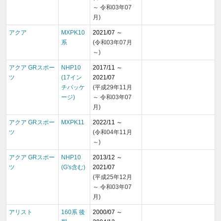
～ 令和03年07
月)
アクア
MXPK10
2021/07 ～
系
(令和03年07月
～)
アクア GRスポー
NHP10
2017/11 ～
ツ
(17イン
2021/07
チパッケ
(平成29年11月
ージ)
～ 令和03年07
月)
アクア GRスポー
MXPK11
2022/11 ～
ツ
(令和04年11月
～)
アクア GRスポー
NHP10
2013/12 ～
ツ
(G's含む)
2021/07
(平成25年12月
～ 令和03年07
月)
アリスト
160系 後
2000/07 ～