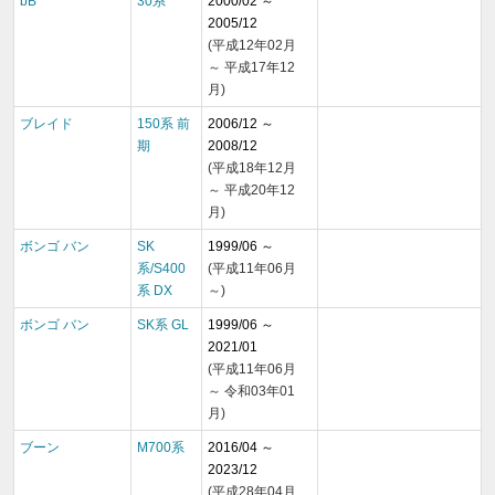
bB
30系
2000/02 ～
2005/12
(平成12年02月
～ 平成17年12
月)
ブレイド
150系 前
2006/12 ～
期
2008/12
(平成18年12月
～ 平成20年12
月)
ボンゴ バン
SK
1999/06 ～
系/S400
(平成11年06月
系 DX
～)
ボンゴ バン
SK系 GL
1999/06 ～
2021/01
(平成11年06月
～ 令和03年01
月)
ブーン
M700系
2016/04 ～
2023/12
(平成28年04月