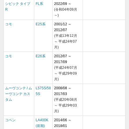
シビック タイプ
FL系
2022/09 ～
R
(令和04年09月
～)
コモ
E25系
2001/12 ～
2012/07
(平成13年12月
～ 平成24年07
月)
コモ
E26系
2012/07 ～
2017/09
(平成24年07月
～ 平成29年09
月)
ムーヴコンテ / ム
L575S/58
2008/08 ～
ーヴコンテ カス
5S
2017/03
タム
(平成20年08月
～ 平成29年03
月)
コペン
LA400K
2014/06 ～
(前期)
2018/01