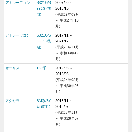
アトレーワゴン
S321G/S
2007/09 ～
331G (前
2015/10
期)
(平成19年09月
～ 平成27年10
月)
アトレーワゴン
S321G/S
2017/11 ～
331G (後
2021/12
期)
(平成29年11月
～ 令和03年12
月)
オーリス
180系
2012/08 ～
2018/03
(平成24年08月
～ 平成30年03
月)
アクセラ
BM系/BY
2013/11 ～
系 (前期)
2016/07
(平成25年11月
～ 平成28年07
月)