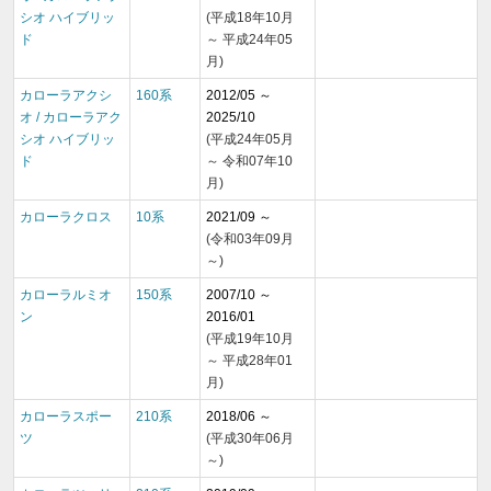
シオ ハイブリッ
(平成18年10月
ド
～ 平成24年05
月)
カローラアクシ
160系
2012/05 ～
オ / カローラアク
2025/10
シオ ハイブリッ
(平成24年05月
ド
～ 令和07年10
月)
カローラクロス
10系
2021/09 ～
(令和03年09月
～)
カローラルミオ
150系
2007/10 ～
ン
2016/01
(平成19年10月
～ 平成28年01
月)
カローラスポー
210系
2018/06 ～
ツ
(平成30年06月
～)