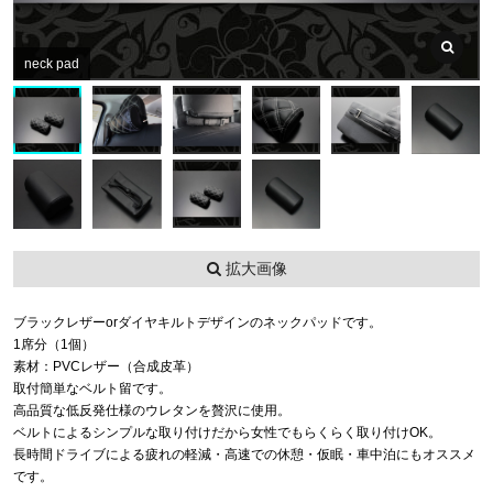
neck pad
拡大画像
ブラックレザーorダイヤキルトデザインのネックパッドです。
1席分（1個）
素材：PVCレザー（合成皮革）
取付簡単なベルト留です。
高品質な低反発仕様のウレタンを贅沢に使用。
ベルトによるシンプルな取り付けだから女性でもらくらく取り付けOK。
長時間ドライブによる疲れの軽減・高速での休憩・仮眠・車中泊にもオススメ
です。