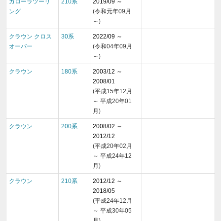
カローラツーリ
210系
2019/09 ～
ング
(令和元年09月
～)
クラウン クロス
30系
2022/09 ～
オーバー
(令和04年09月
～)
クラウン
180系
2003/12 ～
2008/01
(平成15年12月
～ 平成20年01
月)
クラウン
200系
2008/02 ～
2012/12
(平成20年02月
～ 平成24年12
月)
クラウン
210系
2012/12 ～
2018/05
(平成24年12月
～ 平成30年05
月)