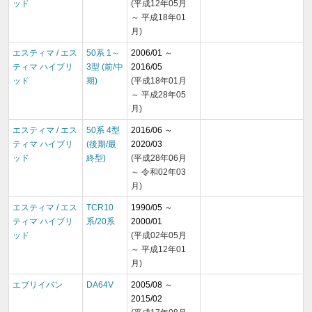
ッド
(平成12年05月
～ 平成18年01
月)
エスティマ / エス
50系 1～
2006/01 ～
ティマ ハイブリ
3型 (前/中
2016/05
ッド
期)
(平成18年01月
～ 平成28年05
月)
エスティマ / エス
50系 4型
2016/06 ～
ティマ ハイブリ
(後期/最
2020/03
ッド
終型)
(平成28年06月
～ 令和02年03
月)
エスティマ / エス
TCR10
1990/05 ～
ティマ ハイブリ
系/20系
2000/01
ッド
(平成02年05月
～ 平成12年01
月)
エブリイバン
DA64V
2005/08 ～
2015/02