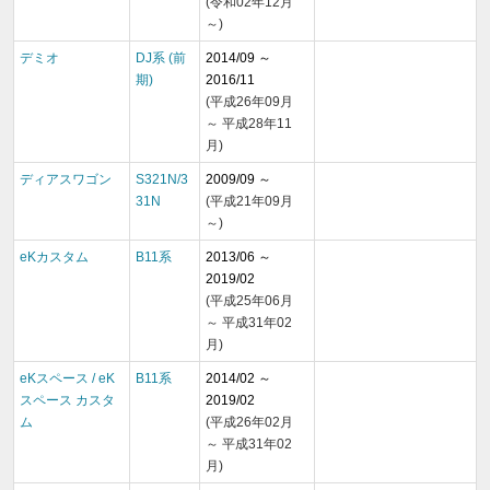
(令和02年12月
～)
デミオ
DJ系 (前
2014/09 ～
期)
2016/11
(平成26年09月
～ 平成28年11
月)
ディアスワゴン
S321N/3
2009/09 ～
31N
(平成21年09月
～)
eKカスタム
B11系
2013/06 ～
2019/02
(平成25年06月
～ 平成31年02
月)
eKスペース / eK
B11系
2014/02 ～
スペース カスタ
2019/02
ム
(平成26年02月
～ 平成31年02
月)