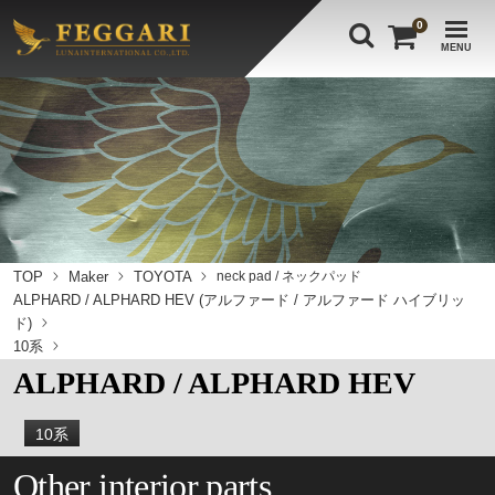
0
MENU
TOP
Maker
TOYOTA
neck pad / ネックパッド
ALPHARD / ALPHARD HEV (アルファード / アルファード ハイブリッ
ド)
10系
ALPHARD / ALPHARD HEV
10系
Other interior parts