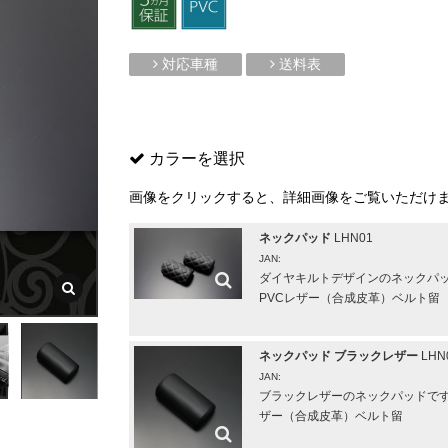
対応車種
送料表
カラーを選択
画像をクリックすると、詳細画像をご覧いただけ
ネックパッド
LHN01
JAN:
ダイヤキルトデザインのネックパッド
PVCレザー（合成皮革）ベルト留
ネックパッド ブラックレザー
LHN
JAN:
ブラックレザーのネックパッドです。
ザー（合成皮革）ベルト留